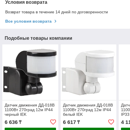
Условия возврата
Возврат товара в течение 14 дней по договоренности
Все условия возврата
Подобные товары компании
Датчик движения ДД-018В
Датчик движения ДД-018В
Датч
1100Вт 270град 12м IP44
1100Вт 270град 12м IP44
1100
черный IEK
белый IEK
IP33
6 636
6 617
4 1
₸
₸