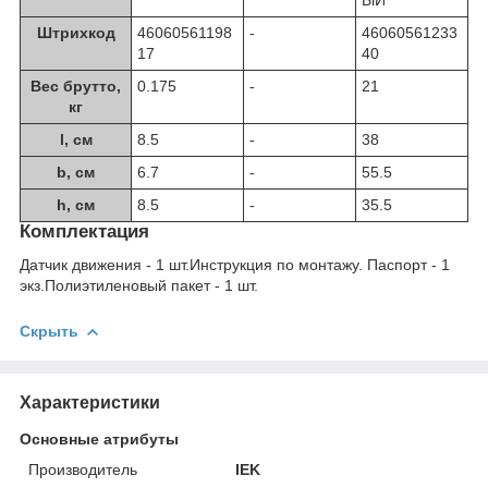
ЫЙ
Штрихкод
46060561198
-
46060561233
17
40
Вес брутто,
0.175
-
21
кг
l, см
8.5
-
38
b, см
6.7
-
55.5
h, см
8.5
-
35.5
Комплектация
Датчик движения - 1 шт.Инструкция по монтажу. Паспорт - 1
экз.Полиэтиленовый пакет - 1 шт.
Скрыть
Характеристики
Основные атрибуты
Производитель
IEK