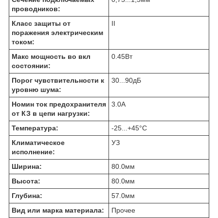
проводников:
Класс защиты от
II
поражения электрическим
током:
Макс мощность во вкл
0.45
Вт
состоянии:
Порог чувствительности к
30...90
дБ
уровню шума:
Номин ток предохранителя
3.0
А
от КЗ в цепи нагрузки:
Температура:
-25...+45
°C
Климатическое
УЗ
исполнение:
Ширина:
80.0
мм
Высота:
80.0
мм
Глубина:
57.0
мм
Вид или марка материала:
Прочее