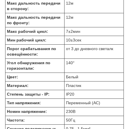
Макс дальность передачи
12
м
в сторону:
Макс дальность передачи
12
м
по фронту:
Макс рабочий цикл:
7±2
мин
Мин рабочий цикл:
10±3
сек
Порог срабатывания по
от 3 до дневного света
лк
освещённости:
Угол обнаружения по
140
°
горизонтали:
Цвет:
Белый
Материал:
Пластик
Степень защиты - IP:
IP20
Тип напряжения:
Переменный (AC)
Номин напряжение:
230
В
Частота:
50
Гц
Сечение подключаемых
0,75...1,5
мм²