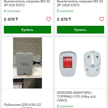
Выключатель нагрузки ВН-32
Выключатель нагрузки ВН-32
3Р 63А FATO
3Р 100А FATO
В наличии
В наличии
2 470
2 470
₸
₸
Купить
Купить
90301805 ANAHTARLI
TOPRAKLI FIS (Vilka s/z)
(VIKO)
Рубильник QS5-63A 1/2
В наличии