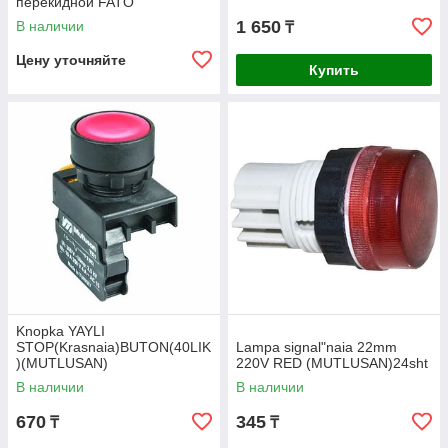
перекидной FATO
1 650
В наличии
₸
Цену уточняйте
Купить
Knopka YAYLI
STOP(Krasnaia)BUTON(40LIK
Lampa signal"naia 22mm
)(MUTLUSAN)
220V RED (MUTLUSAN)24sht
В наличии
В наличии
670
345
₸
₸