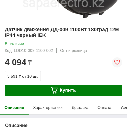
Датчик движения ДД-009 1100Вт 180град 12м
IP44 черный IEK
В наличии
Код: LDD10-009-1100-002
Опт и розница
4 094
₸
3 591 ₸
от 10 шт.
Купить
Описание
Характеристики
Доставка
Оплата
Усл
Описание