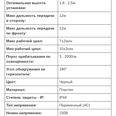
Оптимальная высота
1,8...2,5
м
установки:
Макс дальность передачи
12
м
в сторону:
Макс дальность передачи
12
м
по фронту:
Макс рабочий цикл:
7±2
мин
Мин рабочий цикл:
10±3
сек
Порог срабатывания по
3...2000
лк
освещённости:
Угол обнаружения по
180
°
горизонтали:
Цвет:
Черный
Материал:
Пластик
Степень защиты - IP:
IP44
Тип напряжения:
Переменный (AC)
Номин напряжение:
230
В