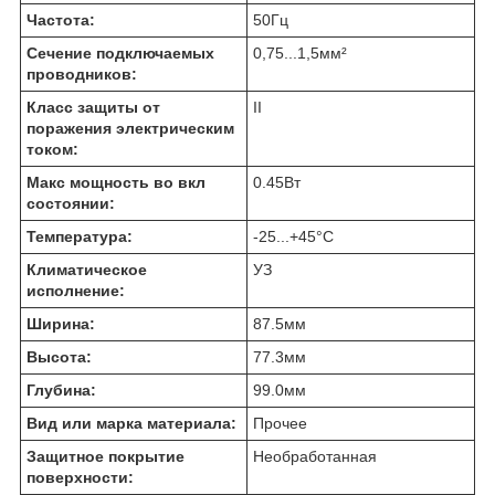
Частота:
50
Гц
Сечение подключаемых
0,75...1,5
мм²
проводников:
Класс защиты от
II
поражения электрическим
током:
Макс мощность во вкл
0.45
Вт
состоянии:
Температура:
-25...+45
°C
Климатическое
УЗ
исполнение:
Ширина:
87.5
мм
Высота:
77.3
мм
Глубина:
99.0
мм
Вид или марка материала:
Прочее
Защитное покрытие
Необработанная
поверхности: