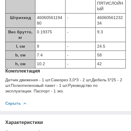
ПЯТИСЛОЙН
ЫЙ
Штрихкод
46060561194
-
46060561232
80
34
Вес брутто,
0.19375
-
9.3
кг
l, см
9
-
24.5
b, см
7.4
-
58
h, см
10.2
-
42
Комплектация
Датчик движения - 1 шт.Саморез 3,0*3 - 2 шт.Дюбель 5*25 - 2
шт.Полиэтиленовый пакет - 1 шт.Руководство по
эксплуатации. Паспорт - 1 экз.
Скрыть
Характеристики