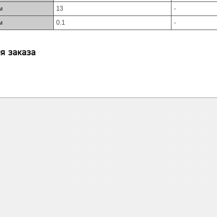
м
13
-
м
0.1
-
я заказа