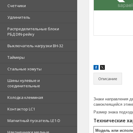
Счетчики
Удлинитель
Распределительные блоки
РБД DIN-рейку
Выключатель нагрузки ВН-32
Таймеры
Стальные хомуты
Описание
Шины нулевые и
соединительные
Колодка клеммная
Знаки направления д
самоклеящейся этике
Контактор LC1
Размер знака подход
Технические х
Магнитный пускатель LE1-D
Модель или исполн
Наконечники медные