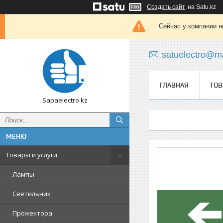
Создать сайт
на Satu.kz
Сейчас у компании н
satuelectro@ma
ГЛАВНАЯ
ТОВ
Sapaelectro.kz
Товары и услуги
Лампы
Светильник
Прожектора