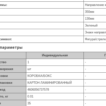
аммы:
Направление 
350
мм
130
мм
Зеленый
Знаки направ
символ:
Фигура/стрелк
 параметры
Индивидуальная
ство
1
-
змерения
шт
-
ковки
КОРОБКА/БОКС
-
упаковки
КАРТОН ЛАМИНИРОВАННЫЙ
-
код
4606056737578
-
то, кг
0.01
-
м
35
-