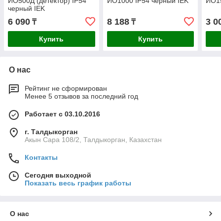
ИО500Д (детектор) IP54
ИО1000 IP54 черный IEK
ИО15
черный IEK
6 090
8 188
3 0
₸
₸
Купить
Купить
О нас
Рейтинг не сформирован
Менее 5 отзывов за последний год
Работает с 03.10.2016
г. Талдыкорган
Акын Сара 108/2, Талдыкорган, Казахстан
Контакты
Сегодня выходной
Показать весь график работы
О нас