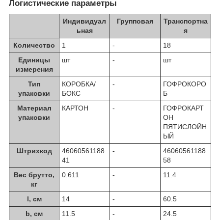
Логистические параметры
Индивидуал
Групповая
Транспортна
ьная
я
Количество
1
-
18
Единицы
шт
-
шт
измерения
Тип
КОРОБКА/
-
ГОФРОКОРО
упаковки
БОКС
Б
Материал
КАРТОН
-
ГОФРОКАРТ
упаковки
ОН
ПЯТИСЛОЙН
ЫЙ
Штрихкод
46060561188
-
46060561188
41
58
Вес брутто,
0.611
-
11.4
кг
l, см
14
-
60.5
b, см
11.5
-
24.5