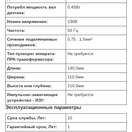
Потребл мощность вкл
0.45
Вт
дачтика:
Номин напряжение:
230
В
Частота:
50 Гц
Сечение подключаемых
0,75...1,5
мм²
проводников:
Тип пускорег аппарата-
Не требуется
ПРА-трансформатора:
Длина:
140.0
мм
Ширина:
110.0
мм
Высота или глубина:
210.0
мм
Импульсно-зажигающее
Не требуется
устройство - ИЗУ:
Эксплуатационные параметры
Срок службы, Лет:
10
Гарантийный срок, Лет:
1