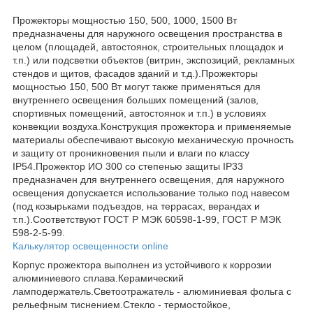
Прожекторы мощностью 150, 500, 1000, 1500 Вт
предназначены для наружного освещения пространства в
целом (площадей, автостоянок, строительных площадок и
т.п.) или подсветки объектов (витрин, экспозиций, рекламных
стендов и щитов, фасадов зданий и т.д.).Прожекторы
мощностью 150, 500 Вт могут также применяться для
внутреннего освещения больших помещений (залов,
спортивных помещений, автостоянок и т.п.) в условиях
конвекции воздуха.Конструкция прожектора и применяемые
материалы обеспечивают высокую механическую прочность
и защиту от проникновения пыли и влаги по классу
IP54.Прожектор ИО 300 со степенью защиты IP33
предназначен для внутреннего освещения, для наружного
освещения допускается использование только под навесом
(под козырьками подъездов, на террасах, верандах и
т.п.).Соответствуют ГОСТ Р МЭК 60598-1-99, ГОСТ Р МЭК
598-2-5-99.
Калькулятор освещенности online
Корпус прожектора выполнен из устойчивого к коррозии
алюминиевого сплава.Керамический
ламподержатель.Светоотражатель - алюминиевая фольга с
рельефным тиснением.Стекло - термостойкое,