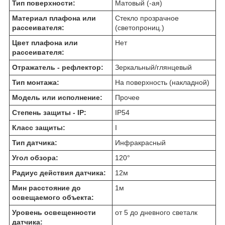
Тип поверхности:
Матовый (-ая)
Материал плафона или
Стекло прозрачное
рассеивателя:
(светопрониц.)
Цвет плафона или
Нет
рассеивателя:
Отражатель - рефлектор:
Зеркальный/глянцевый
Тип монтажа:
На поверхность (накладной)
Модель или исполнение:
Прочее
Степень защиты - IP:
IP54
Класс защиты:
I
Тип датчика:
Инфракрасный
Угол обзора:
120
°
Радиус действия датчика:
12
м
Мин расстояние до
1
м
освещаемого объекта:
Уровень освещенности
от 5 до дневного света
лк
датчика: