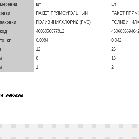
змерения
шт
шт
ковки
ПАКЕТ ПРЯМОУГОЛЬНЫЙ
ПАКЕТ ПРЯМ
упаковки
ПОЛИВИНИЛХЛОРИД (PVC)
ПОЛИВИНИЛХ
код
4606056677812
460605669464
то, кг
0.0084
0.042
м
12
26
м
8
18
м
1
2
я заказа