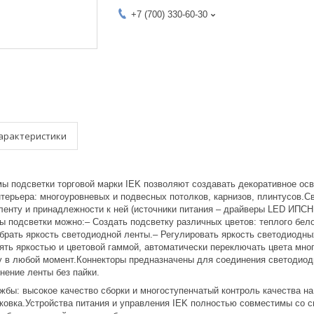
+7 (700) 330-60-30
арактеристики
 подсветки торговой марки IEK позволяют создавать декоративное осве
нтерьера: многоуровневых и подвесных потолков, карнизов, плинтусов.
ленту и принадлежности к ней (источники питания – драйверы LED ИПСН
 подсветки можно:– Создать подсветку различных цветов: теплого белого
брать яркость светодиодной ленты.– Регулировать яркость светодиодны
ять яркостью и цветовой гаммой, автоматически переключать цвета мног
 в любой момент.Коннекторы предназначены для соединения светодиод
нение ленты без пайки.
бы: высокое качество сборки и многоступенчатый контроль качества на
ковка.Устройства питания и управления IEK полностью совместимы со с