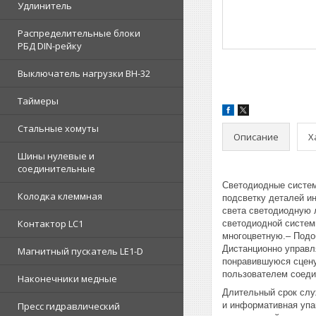
Удлинитель
Распределительные блоки
РБД DIN-рейку
Выключатель нагрузки ВН-32
Таймеры
Стальные хомуты
Описание
Х
Шины нулевые и
соединительные
Светодиодные системы
Колодка клеммная
подсветку деталей и
света светодиодную 
Контактор LC1
светодиодной системы
многоцветную.– Подо
Дистанционно управл
Магнитный пускатель LE1-D
понравившуюся сцену
пользователем соеди
Наконечники медные
Длительный срок служ
Пресс гидравлический
и информативная упа