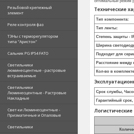
оптимальный режим р
Резьбовой крепежный
Технические х
элемент
Тип компонента:
Реле контроля фаз
Тип ленты:
ТЭНы с терморегулятором
Степень защиты - I
типа "Аристон"
Ширина светодиод
Сальник PG IP54 FATO
Подходит для сери
Расстояние между 
Светильники
люминесцентные - растровые
Кол-во в комплекте
встраиваемые
Эксплуатацион
Светильники
Срок службы, Часо
Люминесцентные - Растровые
Накладные
Гарантийный срок, 
Свет-ки Люминесцентные -
Логистические
Призматичные и Опаловые
Светильники
Количе