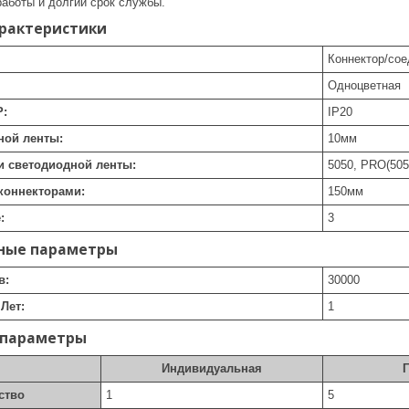
аботы и долгий срок службы.
арактеристики
Коннектор/со
Одноцветная
P:
IP20
ной ленты:
10
мм
и светодиодной ленты:
5050, PRO(505
коннекторами:
150
мм
:
3
ные параметры
в:
30000
Лет:
1
 параметры
Индивидуальная
ство
1
5