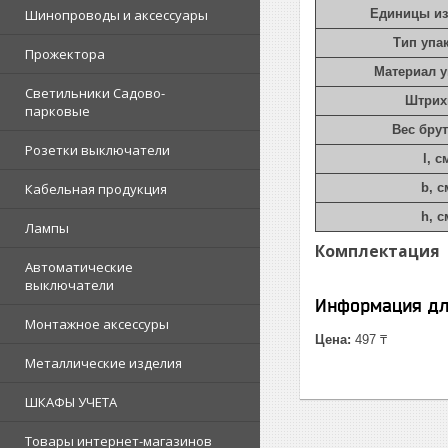
Шинопроводы и аксессуары
Единицы и
Тип упа
Прожектора
Материал 
Светильники Садово-
Штрих
парковые
Вес брут
Розетки выключатели
l, с
Кабельная продукция
b, с
h, с
Лампы
Комплектация
Автоматические
выключатели
Информация дл
Монтажное аксессуры
Цена:
497 ₸
Металлические изделия
ШКАФЫ УЧЕТА
Товары интернет-магазинов