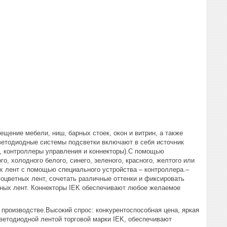
щение мебели, ниш, барных стоек, окон и витрин, а также
Светодиодные системы подсветки включают в себя источник
, контроллеры управления и коннекторы).С помощью
, холодного белого, синего, зеленого, красного, желтого или
х лент с помощью специального устройства – контроллера.–
оцветных лент, сочетать различные оттенки и фиксировать
ных лент. Коннекторы IEK обеспечивают любое желаемое
 производстве.Высокий спрос: конкурентоспособная цена, яркая
ветодиодной лентой торговой марки IEK, обеспечивают