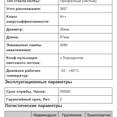
Тип стекла колбы:
Прозрачный (чистый)
Угол рассеивания:
360
°
Класс
A++
энергоэффективности:
Диаметр:
35
мм
Длина:
97
мм
Эквивалент лампы
40
Вт
накаливания:
Коэф пульсации
≤ 5
процентов
светового потока:
Диапазон рабочих
-10...+40
°C
температур:
Эксплуатационные параметры
Срок службы, Часов:
30000
Гарантийный срок, Лет:
2
Логистические параметры
Индивидуал
Групповая
Транспортна