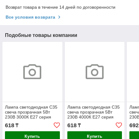
Возврат товара в течение 14 дней по договоренности
Все условия возврата
Подобные товары компании
Лампа светодиодная C35
Лампа светодиодная C35
Ламп
свеча прозрачная 5Вт
свеча прозрачная 5Вт
свеч
230В 3000К E27 серия
230В 4000К E27 серия
230В
360° IEK
360° IEK
360°
618
618
692
₸
₸
Купить
Купить