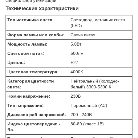
специальной утилизации.
Технические характеристики
Тип источника света:
Светодиод. источник света
(LED)
Форма лампы или колбы:
Свеча витая
Мощность лампы:
5.0
Вт
Световой поток:
600
лм
Цоколь:
E27
Цветовая температура:
4000
К
Категория цветности
Нейтральный (холодно-
света:
белый) 3300-5300 К
Номин напряжение:
230
В
Тип напряжения:
Переменный (AC)
Диапазон раб напряжений:
200...240
В
Индекс цветопередачи -
80-89 (класс 1B)
Ra: