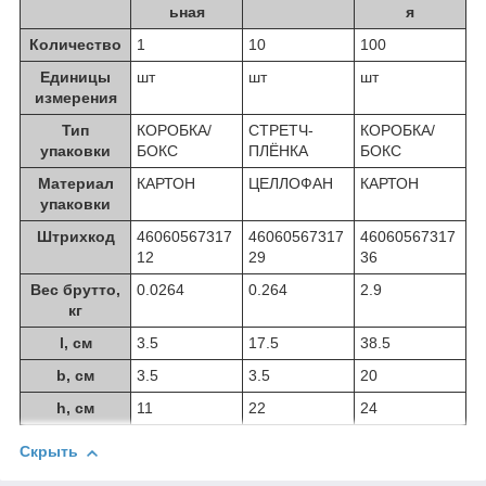
ьная
я
Количество
1
10
100
Единицы
шт
шт
шт
измерения
Тип
КОРОБКА/
СТРЕТЧ-
КОРОБКА/
упаковки
БОКС
ПЛЁНКА
БОКС
Материал
КАРТОН
ЦЕЛЛОФАН
КАРТОН
упаковки
Штрихкод
46060567317
46060567317
46060567317
12
29
36
Вес брутто,
0.0264
0.264
2.9
кг
l, см
3.5
17.5
38.5
b, см
3.5
3.5
20
h, см
11
22
24
Скрыть