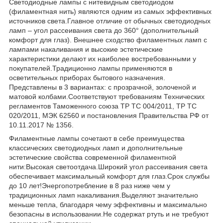
Светодиодные лампы с нитевидным светодиодом
(филаментная нить) являются одним из самых эффективных
источников света.Главное отличие от обычных светодиодных
ламп – угол рассеивания света до 360° (дополнительный
комфорт для глаз). Внешнее сходство филаментных ламп с
лампами накаливания и высокие эстетические
характеристики делают их наиболее востребованными у
покупателей.Традиционно лампы применяются в
осветительных приборах бытового назначения.
Представлены в 3 вариантах: с прозрачной, золоченой и
матовой колбами.Соответствуют требованиям Технических
регламентов Таможенного союза ТР ТС 004/2011, ТР ТС
020/2011, МЭК 62560 и постановления Правительства РФ от
10.11.2017 № 1356.
Филаментные лампы сочетают в себе преимущества
классических светодиодных ламп и дополнительные
эстетические свойства современной филаментной
нити:Высокая светоотдача.Широкий угол рассеивания света
обеспечивает максимальный комфорт для глаз.Срок службы
до 10 лет!Энергопотребление в 8 раз ниже чем у
традиционных ламп накаливания.Выделяют значительно
меньше тепла, благодаря чему эффективны и максимально
безопасны в использовании.Не содержат ртуть и не требуют