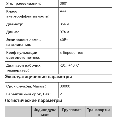
Угол рассеивания:
360
°
Класс
A++
энергоэффективности:
Диаметр:
35
мм
Длина:
97
мм
Эквивалент лампы
40
Вт
накаливания:
Коэф пульсации
≤ 5
процентов
светового потока:
Диапазон рабочих
-10...+40
°C
температур:
Эксплуатационные параметры
Срок службы, Часов:
30000
Гарантийный срок, Лет:
2
Логистические параметры
Индивидуал
Групповая
Транспортна
ьная
я