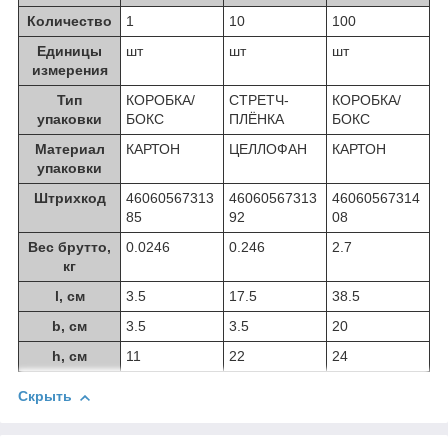
Количество
1
10
100
Единицы
шт
шт
шт
измерения
Тип
КОРОБКА/
СТРЕТЧ-
КОРОБКА/
упаковки
БОКС
ПЛЁНКА
БОКС
Материал
КАРТОН
ЦЕЛЛОФАН
КАРТОН
упаковки
Штрихкод
46060567313
46060567313
46060567314
85
92
08
Вес брутто,
0.0246
0.246
2.7
кг
l, см
3.5
17.5
38.5
b, см
3.5
3.5
20
h, см
11
22
24
Скрыть