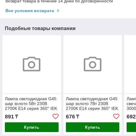
Возврат товара в течение 14 дней по договоренности
Все условия возврата
Подобные товары компании
Лампа светодиодная G45
Лампа светодиодная G45
Ламп
шар золото 5Вт 230В
шар золото 7Вт 230В
свеч
2700К E14 серия 360° IEK
2700К E14 серия 360° IEK
3000
891
676
692
₸
₸
Купить
Купить