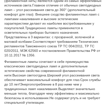
(филаментная нить) являются одним из самых эффективных
источников света.Главное отличие от обычных светодиодных
ламп – угол рассеивания света до 360° (дополнительный
комфорт для глаз). Внешнее сходство филаментных ламп с
лампами накаливания и высокие эстетические
характеристики делают их наиболее востребованными у
покупателей.Традиционно лампы применяются в
осветительных приборах бытового назначения.
Представлены в 3 вариантах: с прозрачной, золоченой и
матовой колбами.Соответствуют требованиям Технических
регламентов Таможенного союза ТР ТС 004/2011, ТР ТС
020/2011, МЭК 62560 и постановления Правительства РФ от
10.11.2017 № 1356.
Филаментные лампы сочетают в себе преимущества
классических светодиодных ламп и дополнительные
эстетические свойства современной филаментной
нити:Высокая светоотдача.Широкий угол рассеивания света
обеспечивает максимальный комфорт для глаз.Срок службы
до 10 лет!Энергопотребление в 8 раз ниже чем у
традиционных ламп накаливания.Выделяют значительно
меньше тепла, благодаря чему эффективны и максимально
безопасны в использовании.Не содержат ртуть и не требуют
специальной утилизации.