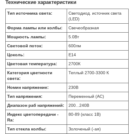
Технические характеристики
Тип источника света:
Светодиод. источник света
(LED)
Форма лампы или колбы:
Свечеобразная
Мощность лампы:
5.0
Вт
Световой поток:
600
лм
Цоколь:
E14
Цветовая температура:
2700
К
Категория цветности
Теплый 2700-3300 К
света:
Номин напряжение:
230
В
Тип напряжения:
Переменный (AC)
Диапазон раб напряжений:
200...240
В
Индекс цветопередачи -
80-89 (класс 1B)
Ra:
Тип стекла колбы:
Золоченый (-ая)