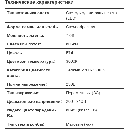
Технические характеристики
Тип источника света:
Светодиод. источник света
(LED)
Форма лампы или колбы:
Свечеобразная
Мощность лампы:
7.0
Вт
Световой поток:
805
лм
Цоколь:
E14
Цветовая температура:
3000
К
Категория цветности
Теплый 2700-3300 К
света:
Номин напряжение:
230
В
Тип напряжения:
Переменный (AC)
Диапазон раб напряжений:
200...240
В
Индекс цветопередачи -
80-89 (класс 1B)
Ra:
Тип стекла колбы:
Матовый (-ая)