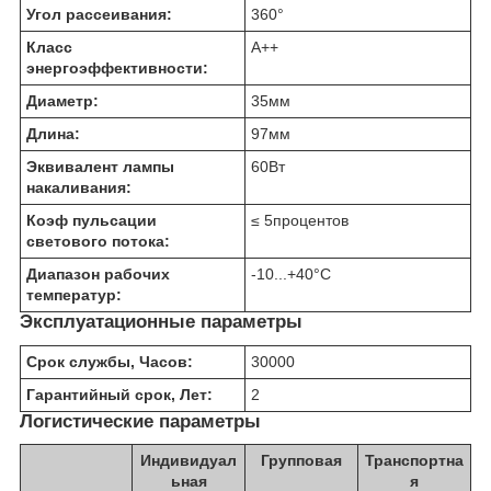
Угол рассеивания:
360
°
Класс
A++
энергоэффективности:
Диаметр:
35
мм
Длина:
97
мм
Эквивалент лампы
60
Вт
накаливания:
Коэф пульсации
≤ 5
процентов
светового потока:
Диапазон рабочих
-10...+40
°C
температур:
Эксплуатационные параметры
Срок службы, Часов:
30000
Гарантийный срок, Лет:
2
Логистические параметры
Индивидуал
Групповая
Транспортна
ьная
я