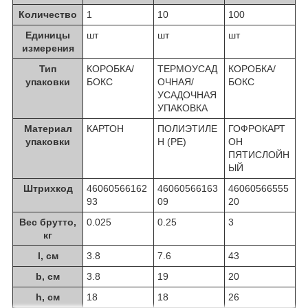
Количество
1
10
100
Единицы
шт
шт
шт
измерения
Тип
КОРОБКА/
ТЕРМОУСАД
КОРОБКА/
упаковки
БОКС
ОЧНАЯ/
БОКС
УСАДОЧНАЯ
УПАКОВКА
Материал
КАРТОН
ПОЛИЭТИЛЕ
ГОФРОКАРТ
упаковки
Н (PE)
ОН
ПЯТИСЛОЙН
ЫЙ
Штрихкод
46060566162
46060566163
46060566555
93
09
20
Вес брутто,
0.025
0.25
3
кг
l, см
3.8
7.6
43
b, см
3.8
19
20
h, см
18
18
26