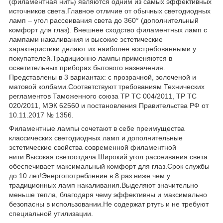
(филаментная нить) являются одним из самых эффективных
источников света.Главное отличие от обычных светодиодных
ламп – угол рассеивания света до 360° (дополнительный
комфорт для глаз). Внешнее сходство филаментных ламп с
лампами накаливания и высокие эстетические
характеристики делают их наиболее востребованными у
покупателей.Традиционно лампы применяются в
осветительных приборах бытового назначения.
Представлены в 3 вариантах: с прозрачной, золоченой и
матовой колбами.Соответствуют требованиям Технических
регламентов Таможенного союза ТР ТС 004/2011, ТР ТС
020/2011, МЭК 62560 и постановления Правительства РФ от
10.11.2017 № 1356.
Филаментные лампы сочетают в себе преимущества
классических светодиодных ламп и дополнительные
эстетические свойства современной филаментной
нити:Высокая светоотдача.Широкий угол рассеивания света
обеспечивает максимальный комфорт для глаз.Срок службы
до 10 лет!Энергопотребление в 8 раз ниже чем у
традиционных ламп накаливания.Выделяют значительно
меньше тепла, благодаря чему эффективны и максимально
безопасны в использовании.Не содержат ртуть и не требуют
специальной утилизации.