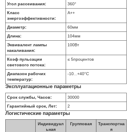
Угол рассеивания:
360
°
Класс
A++
энергоэффективности:
Диаметр:
60
мм
Длина:
104
мм
Эквивалент лампы
100
Вт
накаливания:
Коэф пульсации
≤ 5
процентов
светового потока:
Диапазон рабочих
-10...+40
°C
температур:
Эксплуатационные параметры
Срок службы, Часов:
30000
Гарантийный срок, Лет:
2
Логистические параметры
Индивидуал
Групповая
Транспортна
ьная
я