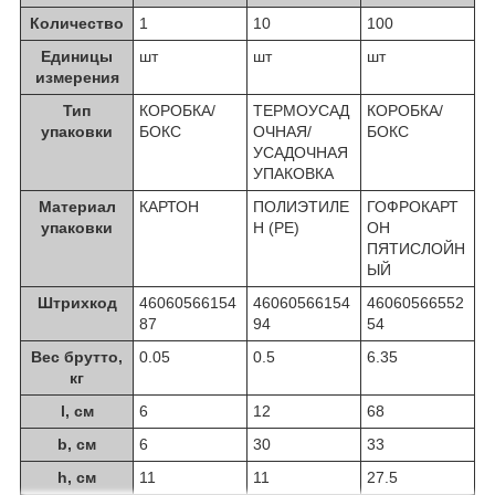
Количество
1
10
100
Единицы
шт
шт
шт
измерения
Тип
КОРОБКА/
ТЕРМОУСАД
КОРОБКА/
упаковки
БОКС
ОЧНАЯ/
БОКС
УСАДОЧНАЯ
УПАКОВКА
Материал
КАРТОН
ПОЛИЭТИЛЕ
ГОФРОКАРТ
упаковки
Н (PE)
ОН
ПЯТИСЛОЙН
ЫЙ
Штрихкод
46060566154
46060566154
46060566552
87
94
54
Вес брутто,
0.05
0.5
6.35
кг
l, см
6
12
68
b, см
6
30
33
h, см
11
11
27.5