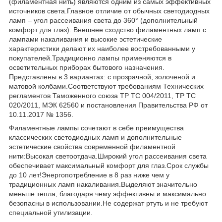
(филаментная нить) являются одним из самых эффективных
источников света.Главное отличие от обычных светодиодных
ламп – угол рассеивания света до 360° (дополнительный
комфорт для глаз). Внешнее сходство филаментных ламп с
лампами накаливания и высокие эстетические
характеристики делают их наиболее востребованными у
покупателей.Традиционно лампы применяются в
осветительных приборах бытового назначения.
Представлены в 3 вариантах: с прозрачной, золоченой и
матовой колбами.Соответствуют требованиям Технических
регламентов Таможенного союза ТР ТС 004/2011, ТР ТС
020/2011, МЭК 62560 и постановления Правительства РФ от
10.11.2017 № 1356.
Филаментные лампы сочетают в себе преимущества
классических светодиодных ламп и дополнительные
эстетические свойства современной филаментной
нити:Высокая светоотдача.Широкий угол рассеивания света
обеспечивает максимальный комфорт для глаз.Срок службы
до 10 лет!Энергопотребление в 8 раз ниже чем у
традиционных ламп накаливания.Выделяют значительно
меньше тепла, благодаря чему эффективны и максимально
безопасны в использовании.Не содержат ртуть и не требуют
специальной утилизации.