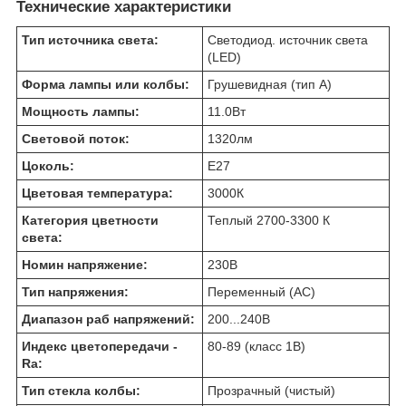
Технические характеристики
Тип источника света:
Светодиод. источник света
(LED)
Форма лампы или колбы:
Грушевидная (тип A)
Мощность лампы:
11.0
Вт
Световой поток:
1320
лм
Цоколь:
E27
Цветовая температура:
3000
К
Категория цветности
Теплый 2700-3300 К
света:
Номин напряжение:
230
В
Тип напряжения:
Переменный (AC)
Диапазон раб напряжений:
200...240
В
Индекс цветопередачи -
80-89 (класс 1B)
Ra:
Тип стекла колбы:
Прозрачный (чистый)