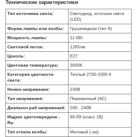
Технические характеристики
Тип источника света:
Светодиод. источник света
(LED)
Форма лампы или колбы:
Грушевидная (тип A)
Мощность лампы:
11.0
Вт
Световой поток:
1265
лм
Цоколь:
E27
Цветовая температура:
3000
К
Категория цветности
Теплый 2700-3300 К
света:
Номин напряжение:
230
В
Тип напряжения:
Переменный (AC)
Диапазон раб напряжений:
200...240
В
Индекс цветопередачи -
80-89 (класс 1B)
Ra:
Тип стекла колбы:
Матовый (-ая)