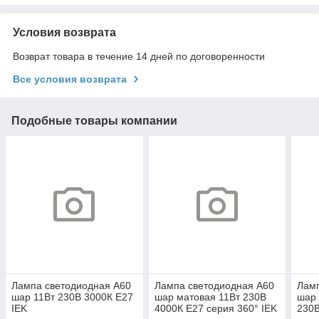
Условия возврата
Возврат товара в течение 14 дней по договоренности
Все условия возврата
Подобные товары компании
Лампа светодиодная A60
Лампа светодиодная A60
Ламп
шар 11Вт 230В 3000К E27
шар матовая 11Вт 230В
шар 
IEK
4000К E27 серия 360° IEK
230В