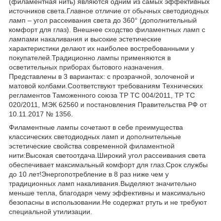
(филаментная нить) являются одним из самых эффективных
источников света.Главное отличие от обычных светодиодных
ламп – угол рассеивания света до 360° (дополнительный
комфорт для глаз). Внешнее сходство филаментных ламп с
лампами накаливания и высокие эстетические
характеристики делают их наиболее востребованными у
покупателей.Традиционно лампы применяются в
осветительных приборах бытового назначения.
Представлены в 3 вариантах: с прозрачной, золоченой и
матовой колбами.Соответствуют требованиям Технических
регламентов Таможенного союза ТР ТС 004/2011, ТР ТС
020/2011, МЭК 62560 и постановления Правительства РФ от
10.11.2017 № 1356.
Филаментные лампы сочетают в себе преимущества
классических светодиодных ламп и дополнительные
эстетические свойства современной филаментной
нити:Высокая светоотдача.Широкий угол рассеивания света
обеспечивает максимальный комфорт для глаз.Срок службы
до 10 лет!Энергопотребление в 8 раз ниже чем у
традиционных ламп накаливания.Выделяют значительно
меньше тепла, благодаря чему эффективны и максимально
безопасны в использовании.Не содержат ртуть и не требуют
специальной утилизации.