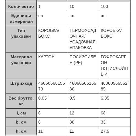
Количество
1
10
100
Единицы
шт
шт
шт
измерения
Тип
КОРОБКА/
ТЕРМОУСАД
КОРОБКА/
упаковки
БОКС
ОЧНАЯ/
БОКС
УСАДОЧНАЯ
УПАКОВКА
Материал
КАРТОН
ПОЛИЭТИЛЕ
ГОФРОКАРТ
упаковки
Н (PE)
ОН
ПЯТИСЛОЙН
ЫЙ
Штрихкод
46060566155
46060566155
46060566552
79
86
85
Вес брутто,
0.05
0.5
6.35
кг
l, см
6
12
68
b, см
6
30
33
h, см
11
11
27.5