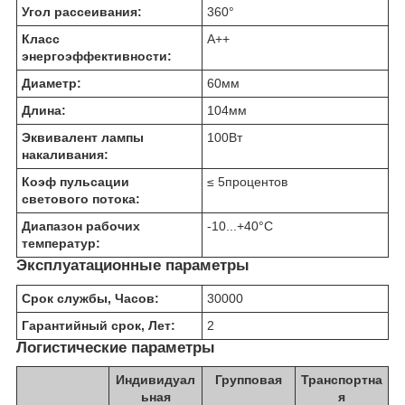
Угол рассеивания:
360
°
Класс
A++
энергоэффективности:
Диаметр:
60
мм
Длина:
104
мм
Эквивалент лампы
100
Вт
накаливания:
Коэф пульсации
≤ 5
процентов
светового потока:
Диапазон рабочих
-10...+40
°C
температур:
Эксплуатационные параметры
Срок службы, Часов:
30000
Гарантийный срок, Лет:
2
Логистические параметры
Индивидуал
Групповая
Транспортна
ьная
я