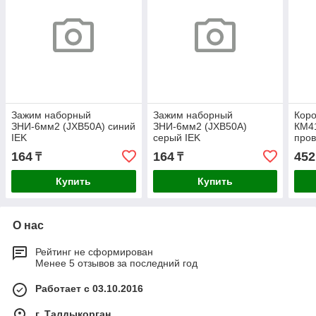
Зажим наборный
Зажим наборный
Коро
ЗНИ-6мм2 (JXB50А) синий
ЗНИ-6мм2 (JXB50А)
КМ41
IEK
серый IEK
про
IP55
164
164
452
₸
₸
герм
Купить
Купить
О нас
Рейтинг не сформирован
Менее 5 отзывов за последний год
Работает с 03.10.2016
г. Талдыкорган