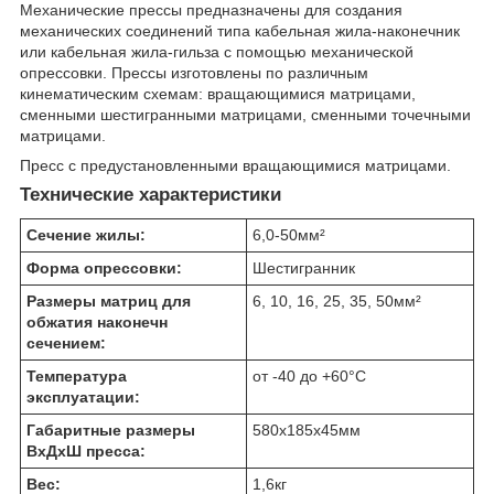
Механические прессы предназначены для создания
механических соединений типа кабельная жила-наконечник
или кабельная жила-гильза с помощью механической
опрессовки. Прессы изготовлены по различным
кинематическим схемам: вращающимися матрицами,
сменными шестигранными матрицами, сменными точечными
матрицами.
Пресс с предустановленными вращающимися матрицами.
Технические характеристики
Сечение жилы:
6,0-50
мм²
Форма опрессовки:
Шестигранник
Размеры матриц для
6, 10, 16, 25, 35, 50
мм²
обжатия наконечн
сечением:
Температура
от -40 до +60
°C
эксплуатации:
Габаритные размеры
580х185х45
мм
ВхДхШ пресса:
Вес:
1,6
кг