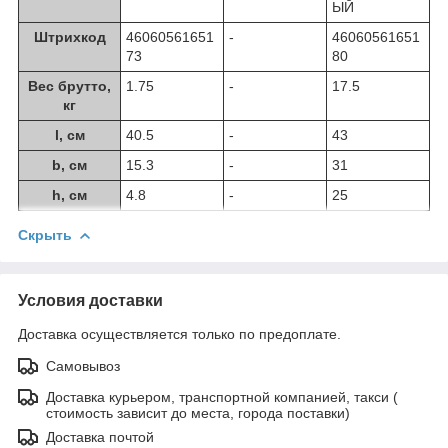
ЫЙ
Штрихкод
46060561651
-
46060561651
73
80
Вес брутто,
1.75
-
17.5
кг
l, см
40.5
-
43
b, см
15.3
-
31
h, см
4.8
-
25
Скрыть
Условия доставки
Доставка осуществляется только по предоплате.
Самовывоз
Доставка курьером, транспортной компанией, такси (
стоимость зависит до места, города поставки)
Доставка почтой