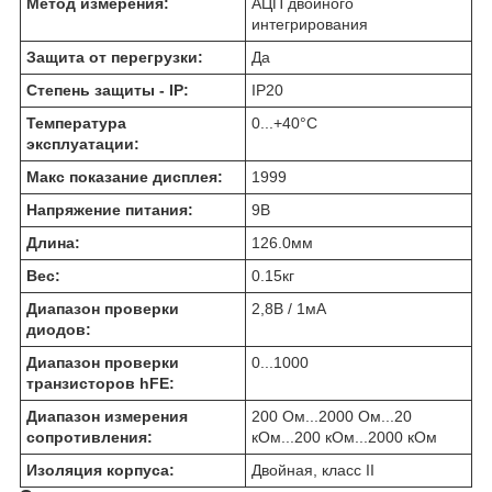
Метод измерения:
АЦП двойного
интегрирования
Защита от перегрузки:
Да
Степень защиты - IP:
IP20
Температура
0...+40
°C
эксплуатации:
Макс показание дисплея:
1999
Напряжение питания:
9
В
Длина:
126.0
мм
Вес:
0.15
кг
Диапазон проверки
2,8В / 1мА
диодов:
Диапазон проверки
0...1000
транзисторов hFE:
Диапазон измерения
200 Ом...2000 Ом...20
сопротивления:
кОм...200 кОм...2000 кОм
Изоляция корпуса:
Двойная, класс II