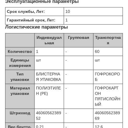
Эксплуатационные параметры
Срок службы, Лет:
10
Гарантийный срок, Лет:
1
Логистические параметры
Индивидуал
Групповая
Транспортна
ьная
я
Количество
1
-
60
Единицы
шт
-
шт
измерения
Тип
БЛИСТЕРНА
-
ГОФРОКОРО
упаковки
Я УПАКОВКА
Б
Материал
ПОЛИЭТИЛЕ
-
ГОФРОКАРТ
упаковки
Н (PE)
ОН
ПЯТИСЛОЙН
ЫЙ
Штрихкод
46060562389
-
46060562389
52
69
Вес брутто,
0.21
-
12.6