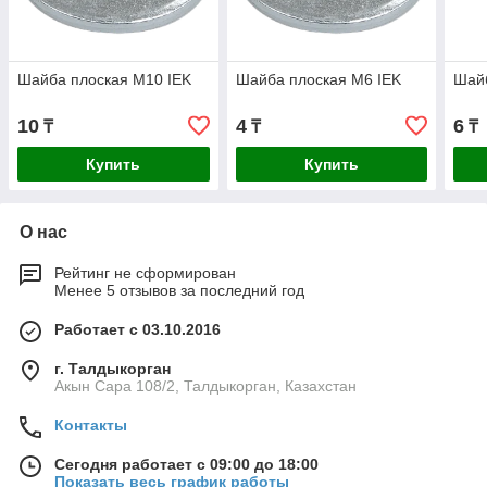
Шайба плоская M10 IEK
Шайба плоская M6 IEK
Шайб
10
4
6
₸
₸
₸
Купить
Купить
О нас
Рейтинг не сформирован
Менее 5 отзывов за последний год
Работает с 03.10.2016
г. Талдыкорган
Акын Сара 108/2, Талдыкорган, Казахстан
Контакты
Сегодня работает с 09:00 до 18:00
Показать весь график работы