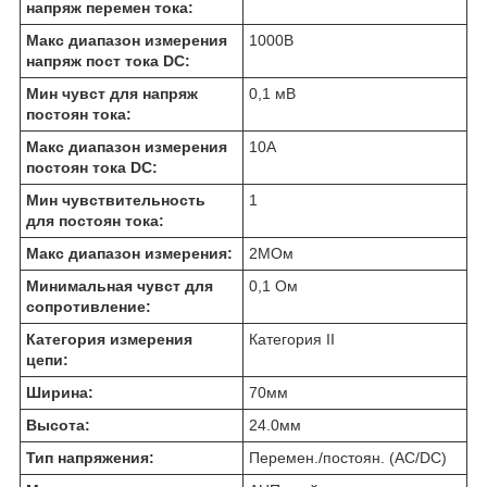
напряж перемен тока:
Макс диапазон измерения
1000
В
напряж пост тока DC:
Мин чувст для напряж
0,1 мВ
постоян тока:
Макс диапазон измерения
10
А
постоян тока DC:
Мин чувствительность
1
для постоян тока:
Макс диапазон измерения:
2
МОм
Минимальная чувст для
0,1 Ом
сопротивление:
Категория измерения
Категория II
цепи:
Ширина:
70
мм
Высота:
24.0
мм
Тип напряжения:
Перемен./постоян. (AC/DC)