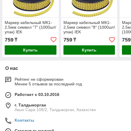
Маркер кабельный МК1-
Маркер кабельный МК1-
Мар
2,5мм символ "7" (1000шт/
2,5мм символ "8" (1000шт/
2,5м
упак) IEK
упак) IEK
(100
759
759
759
₸
₸
Купить
Купить
О нас
Рейтинг не сформирован
Менее 5 отзывов за последний год
Работает с 03.10.2016
г. Талдыкорган
Акын Сара 108/2, Талдыкорган, Казахстан
Контакты
Сегодня выходной