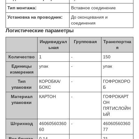
Тип монтажа:
Вставное соединение
Установка на проводник:
До оконцевания и
соединения
Логистические параметры
Индивидуал
Групповая
Транспортна
ьная
я
Количество
1
-
150
Единицы
упак
-
упак
измерения
Тип
КОРОБКА/
-
ГОФРОКОРО
упаковки
БОКС
Б
Материал
КАРТОН
-
ГОФРОКАРТ
упаковки
ОН
ПЯТИСЛОЙН
ЫЙ
Штрихкод
46060560360
-
46060560360
60
77
Вес брутто,
0.14
-
21