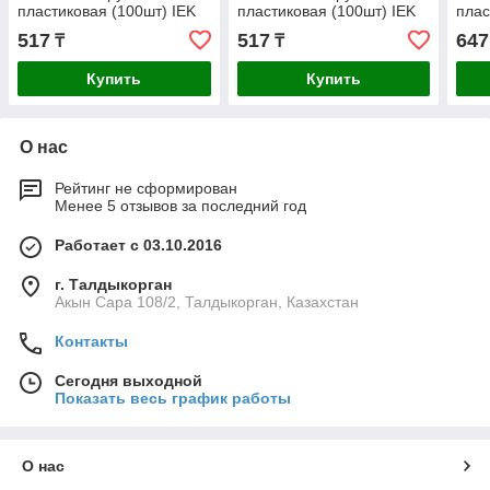
пластиковая (100шт) IEK
пластиковая (100шт) IEK
плас
517
517
647
₸
₸
Купить
Купить
О нас
Рейтинг не сформирован
Менее 5 отзывов за последний год
Работает с 03.10.2016
г. Талдыкорган
Акын Сара 108/2, Талдыкорган, Казахстан
Контакты
Сегодня выходной
Показать весь график работы
О нас