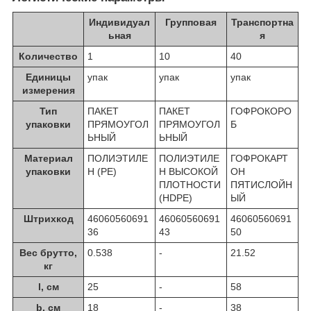
Индивидуал
Групповая
Транспортна
ьная
я
Количество
1
10
40
Единицы
упак
упак
упак
измерения
Тип
ПАКЕТ
ПАКЕТ
ГОФРОКОРО
упаковки
ПРЯМОУГОЛ
ПРЯМОУГОЛ
Б
ЬНЫЙ
ЬНЫЙ
Материал
ПОЛИЭТИЛЕ
ПОЛИЭТИЛЕ
ГОФРОКАРТ
упаковки
Н (PE)
Н ВЫСОКОЙ
ОН
ПЛОТНОСТИ
ПЯТИСЛОЙН
(HDPE)
ЫЙ
Штрихкод
46060560691
46060560691
46060560691
36
43
50
Вес брутто,
0.538
-
21.52
кг
l, см
25
-
58
b, см
18
-
38