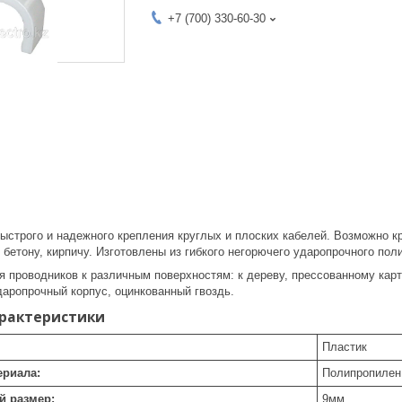
+7 (700) 330-60-30
ыстрого и надежного крепления круглых и плоских кабелей. Возможно к
, бетону, кирпичу. Изготовлены из гибкого негорючего ударопрочного пол
 проводников к различным поверхностям: к дереву, прессованному карто
даропрочный корпус, оцинкованный гвоздь.
арактеристики
Пластик
ериала:
Полипропилен
й размер:
9
мм