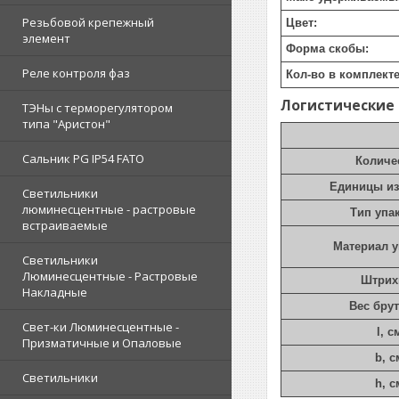
Резьбовой крепежный
Цвет:
элемент
Форма скобы:
Реле контроля фаз
Кол-во в комплекте
Логистические
ТЭНы с терморегулятором
типа "Аристон"
Сальник PG IP54 FATO
Количе
Единицы и
Светильники
люминесцентные - растровые
Тип упа
встраиваемые
Материал 
Светильники
Люминесцентные - Растровые
Штрих
Накладные
Вес брут
Свет-ки Люминесцентные -
l, с
Призматичные и Опаловые
b, с
Светильники
h, с