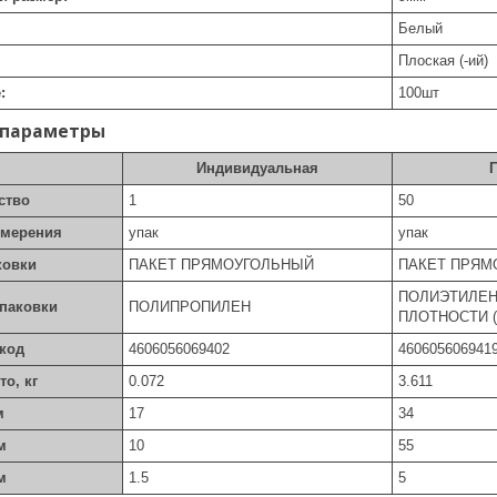
Белый
Плоская (-ий)
:
100
шт
 параметры
Индивидуальная
ство
1
50
змерения
упак
упак
ковки
ПАКЕТ ПРЯМОУГОЛЬНЫЙ
ПАКЕТ ПРЯМ
ПОЛИЭТИЛЕ
упаковки
ПОЛИПРОПИЛЕН
ПЛОТНОСТИ (
код
4606056069402
460605606941
то, кг
0.072
3.611
м
17
34
м
10
55
м
1.5
5