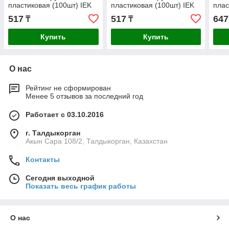
пластиковая (100шт) IEK
пластиковая (100шт) IEK
плас
517
517
647
₸
₸
Купить
Купить
О нас
Рейтинг не сформирован
Менее 5 отзывов за последний год
Работает с 03.10.2016
г. Талдыкорган
Акын Сара 108/2, Талдыкорган, Казахстан
Контакты
Сегодня выходной
Показать весь график работы
О нас