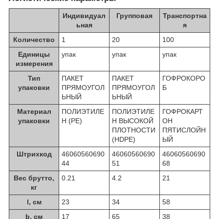
Индивидуал
Групповая
Транспортна
ьная
я
Количество
1
20
100
Единицы
упак
упак
упак
измерения
Тип
ПАКЕТ
ПАКЕТ
ГОФРОКОРО
упаковки
ПРЯМОУГОЛ
ПРЯМОУГОЛ
Б
ЬНЫЙ
ЬНЫЙ
Материал
ПОЛИЭТИЛЕ
ПОЛИЭТИЛЕ
ГОФРОКАРТ
упаковки
Н (PE)
Н ВЫСОКОЙ
ОН
ПЛОТНОСТИ
ПЯТИСЛОЙН
(HDPE)
ЫЙ
Штрихкод
46060560690
46060560690
46060560690
44
51
68
Вес брутто,
0.21
4.2
21
кг
l, см
23
34
58
b, см
17
65
38