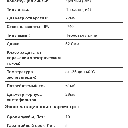
Конструкция линзы:
Круглый (-ая)
Тип линзы:
Плоская (-ий)
Диаметр отверстия:
22
мм
Степень защиты - IP:
IP40
Тип лампы:
Неоновая лампа
Длина:
52.0
мм
Класс защиты от
II
поражения электрическим
током:
Температура
от -25 до +40
°C
эксплуатации:
Потребляемый ток:
≤1
мА
Диаметр корпуса
28
мм
светофильтра:
Эксплуатационные параметры
Срок службы, Лет:
10
Гарантийный срок, Лет:
5