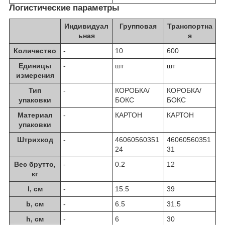
Логистические параметры
Индивидуал
Групповая
Транспортна
ьная
я
Количество
-
10
600
Единицы
-
шт
шт
измерения
Тип
-
КОРОБКА/
КОРОБКА/
упаковки
БОКС
БОКС
Материал
-
КАРТОН
КАРТОН
упаковки
Штрихкод
-
46060560351
46060560351
24
31
Вес брутто,
-
0.2
12
кг
l, см
-
15.5
39
b, см
-
6.5
31.5
h, см
-
6
30