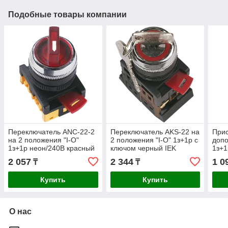
Подобные товары компании
Переключатель АNС-22-2
Переключатель АKS-22 на
Прис
на 2 положения "I-O"
2 положения "I-O" 1з+1р с
допо
1з+1р неон/240В красный
ключом черный IEK
1з+1
IEK
2 057
2 344
1 0
₸
₸
Купить
Купить
О нас