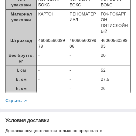
упаковки
БОКС
БОКС
БОКС
Материал
КАРТОН
ПЕНОМАТЕР
ГОФРОКАРТ
упаковки
ИАЛ
ОН
ПЯТИСЛОЙН
ЫЙ
Штрихкод
46060560399
46060560399
46060560399
79
86
93
Вес брутто,
-
-
20
кг
l, см
-
-
52
b, см
-
-
27.5
h, см
-
-
26
Скрыть
Условия доставки
Доставка осуществляется только по предоплате.