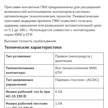
Приставки контактные ПКИ предназначены для расширения
возможностей использования контакторов в системах
автоматизации технологических проектов. Пневматические
приставки выдержки времени ПВИ позволяют получить
задержку замыкания или размыкания вспомогательной цепи
от 0,1 до 180 с. Используются совместно с контакторами
серии КМИ и КТИ.
Высокая точность срабатывания.
Технические характеристики
Тип установки:
Прямое (непосредств.)
крепление
Типоисполнение
Все типоисполнения КМИ,
контактора:
КТИ
Тип напряжения
Перемен./постоян. (AC/DC)
управления:
Номин рабочий ток Ie при
6.0
А
AC-15 230 В:
Номин рабочий постоян
1.5
А
ток DC-13 230 В: