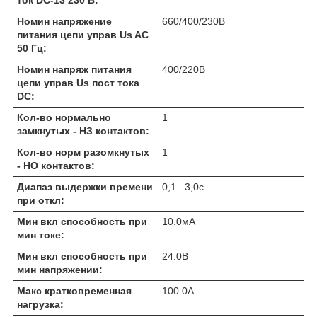
Номин напряжение
660/400/230
В
питания цепи управ Us AC
50 Гц:
Номин напряж питания
400/220
В
цепи управ Us пост тока
DC:
Кол-во нормально
1
замкнутых - НЗ контактов:
Кол-во норм разомкнутых
1
- НО контактов:
Диапаз выдержки времени
0,1...3,0
с
при откл:
Мин вкл способность при
10.0
мА
мин токе:
Мин вкл способность при
24.0
В
мин напряжении:
Макс кратковременная
100.0
А
нагрузка: