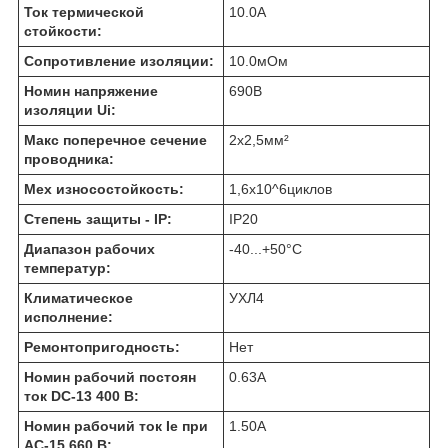
Ток термической
10.0
А
стойкости:
Сопротивление изоляции:
10.0
мОм
Номин напряжение
690
В
изоляции Ui:
Макс поперечное сечение
2х2,5
мм²
проводника:
Мех износостойкость:
1,6х10^6
циклов
Степень защиты - IP:
IP20
Диапазон рабочих
-40...+50
°C
температур:
Климатическое
УХЛ4
исполнение:
Ремонтопригодность:
Нет
Номин рабочий постоян
0.63
А
ток DC-13 400 В:
Номин рабочий ток Ie при
1.50
А
AC-15 660 В: