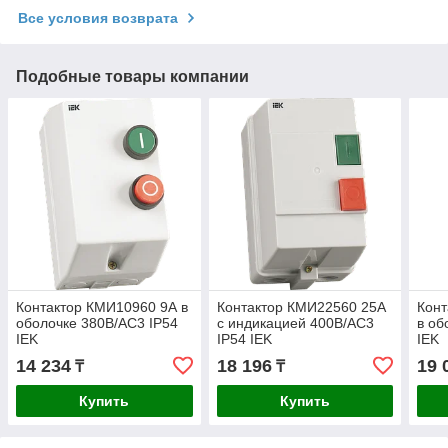
Все условия возврата
Подобные товары компании
Контактор КМИ10960 9А в
Контактор КМИ22560 25А
Конт
оболочке 380В/АС3 IP54
с индикацией 400В/АС3
в об
IEK
IP54 IEK
IEK
14 234
18 196
19 
₸
₸
Купить
Купить