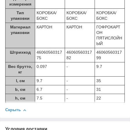
измерения
Тип
КОРОБКА/
КОРОБКА/
КОРОБКА/
упаковки
БОКС
БОКС
БОКС
Материал
КАРТОН
КАРТОН
ГОФРОКАРТ
упаковки
ОН
ПЯТИСЛОЙН
ЫЙ
Штрихкод
46060560317
46060560317
46060560317
75
82
99
Вес брутто,
0.097
-
9.7
кг
l, см
9.7
-
35
b, см
6.7
-
31
h, см
7.5
-
22
Скрыть
Условия доставки