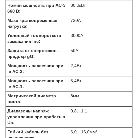
Номин мощность при AC-3
30.0
кВт
660 В:
Макс кратковременная
720
А
нагрузка:
Условный ток короткого
3000
А
замыкания Inc:
Защита от сверхтоков -
50
А
предохр gG:
Мощность рассеяния при
2,4
Вт
Ie АС-3:
Мощность рассеяния при
5,4
Вт
Ie АС-1:
Метрический диаметр
8
мм
винта:
Диапазоны напряж
0,8…1,1
управления при срабатыв
Uc:
Гибкий кабель без
6,0…16,0
мм²
наконечника: