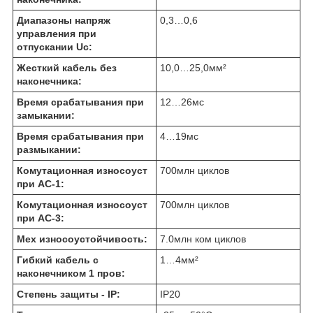
Диапазоны напряж
0,3…0,6
управления при
отпускании Uc:
Жесткий кабель без
10,0…25,0
мм²
наконечника:
Время срабатывания при
12…26
мс
замыкании:
Время срабатывания при
4…19
мс
размыкании:
Комутационная износоуст
700
млн циклов
при АС-1:
Комутационная износоуст
700
млн циклов
при АС-3:
Мех износоустойчивость:
7.0
млн ком циклов
Гибкий кабель с
1…4
мм²
наконечником 1 пров:
Степень защиты - IP:
IP20