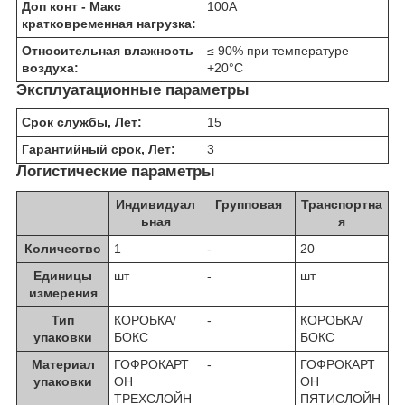
Доп конт - Макс
100
А
кратковременная нагрузка:
Относительная влажность
≤ 90% при температуре
воздуха:
+20°C
Эксплуатационные параметры
Срок службы, Лет:
15
Гарантийный срок, Лет:
3
Логистические параметры
Индивидуал
Групповая
Транспортна
ьная
я
Количество
1
-
20
Единицы
шт
-
шт
измерения
Тип
КОРОБКА/
-
КОРОБКА/
упаковки
БОКС
БОКС
Материал
ГОФРОКАРТ
-
ГОФРОКАРТ
упаковки
ОН
ОН
ТРЕХСЛОЙН
ПЯТИСЛОЙН