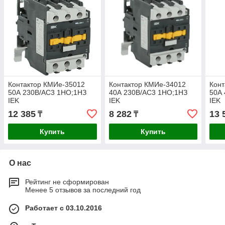
Контактор КМИе-35012
Контактор КМИе-34012
Конт
50А 230В/АС3 1НО;1НЗ
40А 230В/АС3 1НО;1НЗ
50А
IEK
IEK
IEK
12 385
8 282
13 
₸
₸
Купить
Купить
О нас
Рейтинг не сформирован
Менее 5 отзывов за последний год
Работает с 03.10.2016