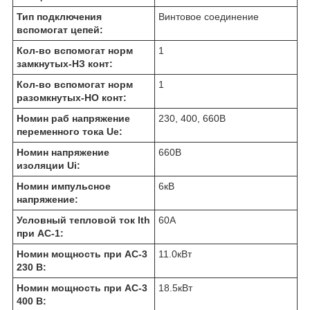
Тип подключения
Винтовое соединение
вспомогат цепей:
Кол-во вспомогат норм
1
замкнутых-НЗ конт:
Кол-во вспомогат норм
1
разомкнутых-НО конт:
Номин раб напряжение
230, 400, 660
В
переменного тока Ue:
Номин напряжение
660
В
изоляции Ui:
Номин импульсное
6
кВ
напряжение:
Условный тепловой ток Ith
60
А
при АС-1:
Номин мощность при AC-3
11.0
кВт
230 В:
Номин мощность при AC-3
18.5
кВт
400 В: