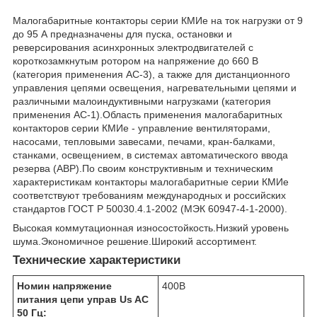
Малогабаритные контакторы серии КМИе на ток нагрузки от 9
до 95 А предназначены для пуска, остановки и
реверсирования асинхронных электродвигателей с
короткозамкнутым ротором на напряжение до 660 В
(категория применения АС-3), а также для дистанционного
управления цепями освещения, нагревательными цепями и
различными малоиндуктивными нагрузками (категория
применения АС-1).Область применения малогабаритных
контакторов серии КМИе - управление вентиляторами,
насосами, тепловыми завесами, печами, кран-балками,
станками, освещением, в системах автоматического ввода
резерва (АВР).По своим конструктивным и техническим
характеристикам контакторы малогабаритные серии КМИе
соответствуют требованиям международных и российских
стандартов ГОСТ Р 50030.4.1-2002 (МЭК 60947-4-1-2000).
Высокая коммутационная износостойкость.Низкий уровень
шума.Экономичное решение.Широкий ассортимент.
Технические характеристики
Номин напряжение
400
В
питания цепи управ Us AC
50 Гц: