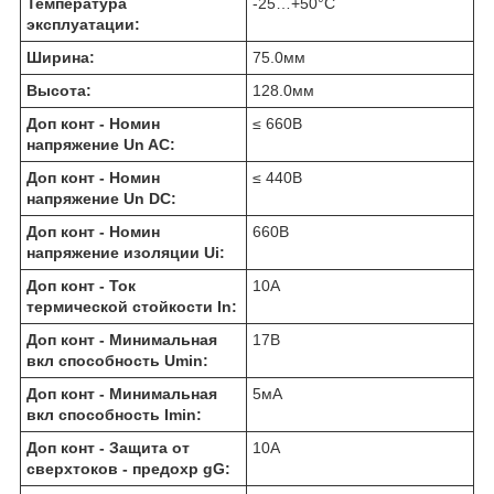
Температура
-25…+50
°C
эксплуатации:
Ширина:
75.0
мм
Высота:
128.0
мм
Доп конт - Номин
≤ 660
В
напряжение Un AC:
Доп конт - Номин
≤ 440
В
напряжение Un DC:
Доп конт - Номин
660
В
напряжение изоляции Ui:
Доп конт - Ток
10
А
термической стойкости In:
Доп конт - Минимальная
17
В
вкл способность Umin:
Доп конт - Минимальная
5
мА
вкл способность Imin:
Доп конт - Защита от
10
А
сверхтоков - предохр gG: