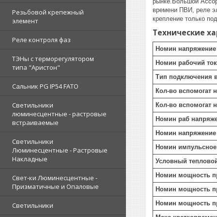
рынке.Большой Ассор
времени ПВИ, реле э
Резьбовой крепежный
крепление только по
элемент
Технические х
Реле контроля фаз
Номин напряжение 
ТЭНы с терморегулятором
Номин рабочий ток 
типа "Аристон"
Тип подключения в
Сальник PG IP54 FATO
Кол-во вспомогат 
Светильники
Кол-во вспомогат 
люминесцентные - растровые
Номин раб напряже
встраиваемые
Номин напряжение 
Светильники
Номин импульсное
Люминесцентные - Растровые
Накладные
Условный тепловой 
Номин мощность пр
Свет-ки Люминесцентные -
Призматичные и Опаловые
Номин мощность пр
Номин мощность пр
Светильники