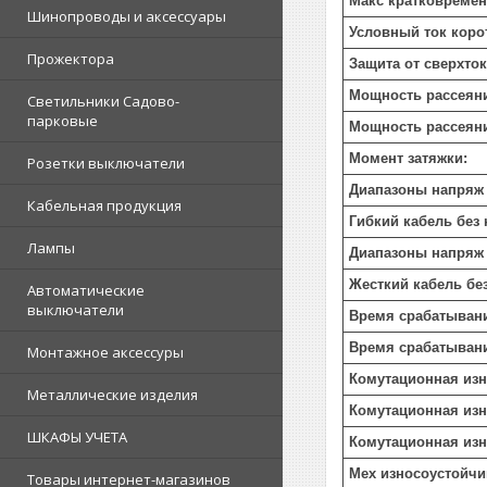
Макс кратковремен
Шинопроводы и аксессуары
Условный ток коро
Прожектора
Защита от сверхток
Мощность рассеяни
Светильники Садово-
парковые
Мощность рассеяни
Момент затяжки:
Розетки выключатели
Диапазоны напряж 
Кабельная продукция
Гибкий кабель без 
Лампы
Диапазоны напряж 
Жесткий кабель бе
Автоматические
выключатели
Время срабатыван
Время срабатыван
Монтажное аксессуры
Комутационная изн
Металлические изделия
Комутационная изн
ШКАФЫ УЧЕТА
Комутационная изн
Мех износоустойчи
Товары интернет-магазинов