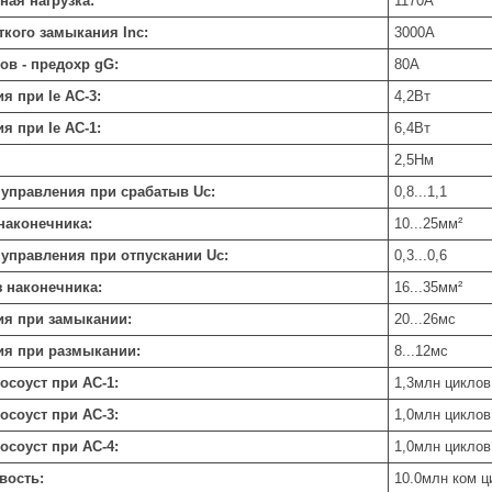
ная нагрузка:
1170
А
ткого замыкания Inc:
3000
А
ов - предохр gG:
80
А
я при Ie АС-3:
4,2
Вт
я при Ie АС-1:
6,4
Вт
2,5
Нм
управления при срабатыв Uc:
0,8...1,1
наконечника:
10...25
мм²
управления при отпускании Uc:
0,3...0,6
з наконечника:
16...35
мм²
ия при замыкании:
20...26
мс
ия при размыкании:
8...12
мс
осоуст при АС-1:
1,3
млн циклов
осоуст при АС-3:
1,0
млн циклов
осоуст при АС-4:
1,0
млн циклов
вость:
10.0
млн ком ц