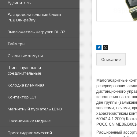
Удлинитель
Распределительные блоки
РБД DIN-рейку
Выключатель нагрузки ВН-32
Таймеры
Стальные хомуты
Описание
Шины нулевые и
соединительные
Малогабаритные конт
Колодка клеммная
реверсирования асинх
дистанционного упра
Контактор LC1
исполнения на ток н
две группы (замыкаю
завесами, печами, кр
Магнитный пускатель LE1-D
характеристикам кон
60947-4-1-2000).Кон
Наконечники медные
РОСС CN.ME86.B001
Пресс гидравлический
Расширенный ассорти