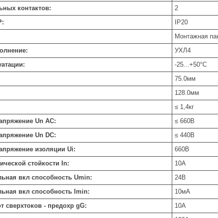
ьных контактов:
2
P:
IP20
Монтажная па
олнение:
УХЛ4
уатации:
-25...+50
°C
75.0
мм
128.0
мм
≤ 1,4
кг
напряжение Un AC:
≤ 660
В
напряжение Un DC:
≤ 440
В
апряжение изоляции Ui:
660
В
мической стойкости In:
10
А
льная вкл способность Umin:
24
В
льная вкл способность Imin:
10
мА
от сверхтоков - предохр gG:
10
А