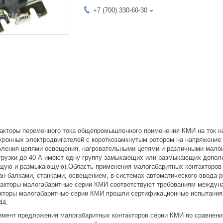
+7 (700) 330-60-30
акторы переменного тока общепромышленного применения КМИ на ток наг
ронных электродвигателей с короткозамкнутым ротором на напряжение д
вления цепями освещения, нагревательными цепями и различными малои
агрузки до 40 А имеют одну группу замыкающих или размыкающих дополни
щую и размыкающую).Область применения малогабаритных контакторов 
ан-балками, станками, освещением, в системах автоматического ввода 
такторы малогабаритные серии КМИ соответствуют требованиям междуна
такторы малогабаритные серии КМИ прошли сертификационные испытания 
44.
мент предложения малогабаритных контакторов серии КМИ по сравнени