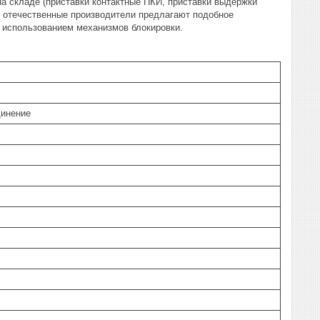
а складе (приставки контактные ПКИ, приставки выдержки
е отечественные производители предлагают подобное
с использованием механизмов блокировки.
динение