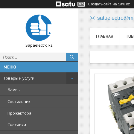
Создать сайт
на Satu.kz
satuelectro@ma
ГЛАВНАЯ
ТОВ
Sapaelectro.kz
Товары и услуги
Лампы
Светильник
Прожектора
Счетчики