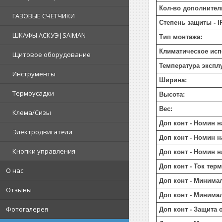
Кол-во дополнител
ГАЗОВЫЕ СЧЕТЧИКИ
Степень защиты - I
ШКАФЫ АСКУЭ|SAIMAN
Тип монтажа:
Климатическое исп
Щитовое оборудование
Температура экспл
Инструменты
Ширина:
Термоусадки
Высота:
Вес:
Клема/Сизы
Доп конт - Номин 
Электродвигатели
Доп конт - Номин 
Кнопки управления
Доп конт - Номин н
Доп конт - Ток тер
О нас
Доп конт - Минима
Отзывы
Доп конт - Минима
Фотогалерея
Доп конт - Защита 