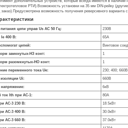
тимент дополнительных устройств, которые всегда имеются в наличии н
лектротепловое РТИ).Возможность установки на 35 мм DIN-рейку (други
д заказ).Предусмотрена возможность получения реверсивного варианта 
арактеристики
питания цепи управ Us AC 50 Гц:
230
В
Ie 400 В:
65
А
спомогат цепей:
Винтовое сое
норм замкнутых-НЗ конт:
1
норм разомкнутых-НО конт:
1
ние переменного тока Ue:
230; 400; 660
В
изоляции Ui:
660
В
 напряжение:
6
кВ
ток Ith при АС-1:
80
А
и AC-3 230 В:
18.5
кВт
и AC-3 400 В:
30.0
кВт
и AC-3 660 В:
37.0
кВт