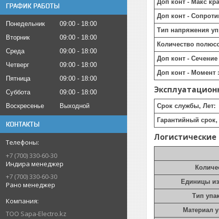
Доп конт - Макс кр
ГРАФИК РАБОТЫ
Доп конт - Сопрот
Понедельник
09:00
18:00
Тип напряжения уп
Вторник
09:00
18:00
Количество полюс
Среда
09:00
18:00
Доп конт - Сечени
Четверг
09:00
18:00
Доп конт - Момент 
Пятница
09:00
18:00
Эксплуатацион
Суббота
09:00
18:00
Воскресенье
Выходной
Срок службы, Лет:
Гарантийный срок, 
КОНТАКТЫ
Логистические
+7 (700) 330-60-30
Индира менеджер
Количе
+7 (700) 330-60-30
Единицы и
Рано менеджер
Тип упа
Материал 
ТОО Sapa-Electro.kz