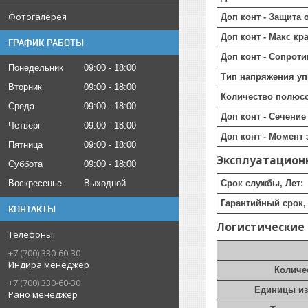
Фотогалерея
Доп конт - Защита 
Доп конт - Макс кр
ГРАФИК РАБОТЫ
Доп конт - Сопрот
Понедельник
09:00
18:00
Тип напряжения уп
Вторник
09:00
18:00
Количество полюс
Среда
09:00
18:00
Доп конт - Сечени
Четверг
09:00
18:00
Доп конт - Момент 
Пятница
09:00
18:00
Эксплуатацион
Суббота
09:00
18:00
Воскресенье
Выходной
Срок службы, Лет:
Гарантийный срок, 
КОНТАКТЫ
Логистические
+7 (700) 330-60-30
Индира менеджер
Количе
+7 (700) 330-60-30
Единицы и
Рано менеджер