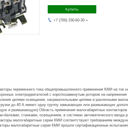
Купить
+7 (700) 330-60-30
акторы переменного тока общепромышленного применения КМИ на ток наг
ронных электродвигателей с короткозамкнутым ротором на напряжение д
вления цепями освещения, нагревательными цепями и различными малои
агрузки до 40 А имеют одну группу замыкающих или размыкающих дополни
щую и размыкающую).Область применения малогабаритных контакторов 
ан-балками, станками, освещением, в системах автоматического ввода 
такторы малогабаритные серии КМИ соответствуют требованиям междуна
такторы малогабаритные серии КМИ прошли сертификационные испытания 