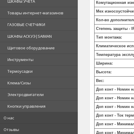
ШКАФЫ УЧЕТА
Комутационная изн
Мех износоустойчи
Товары интернет-магазинов
Кол-во дополнител
ГАЗОВЫЕ СЧЕТЧИКИ
Степень защиты - I
ШКАФЫ АСКУЭ|SAIMAN
Тип монтажа:
Климатическое исп
Щитовое оборудование
Температура экспл
Инструменты
Ширина:
Термоусадки
Высота:
Вес:
Клема/Сизы
Доп конт - Номин 
Электродвигатели
Доп конт - Номин 
Кнопки управления
Доп конт - Номин н
Доп конт - Ток тер
О нас
Доп конт - Минима
Отзывы
Доп конт - Минима