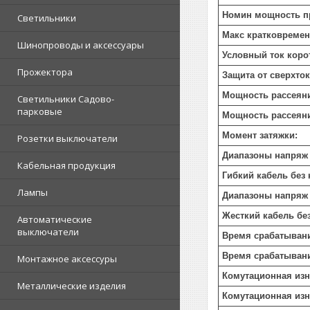
Номин мощность пр
Светильники
Макс кратковремен
Шинопроводы и аксессуары
Условный ток коро
Прожектора
Защита от сверхток
Мощность рассеяни
Светильники Садово-
парковые
Мощность рассеяни
Момент затяжки:
Розетки выключатели
Диапазоны напряж 
Кабельная продукция
Гибкий кабель без 
Лампы
Диапазоны напряж 
Жесткий кабель бе
Автоматические
выключатели
Время срабатыван
Время срабатыван
Монтажное аксессуры
Комутационная изн
Металлические изделия
Комутационная изн