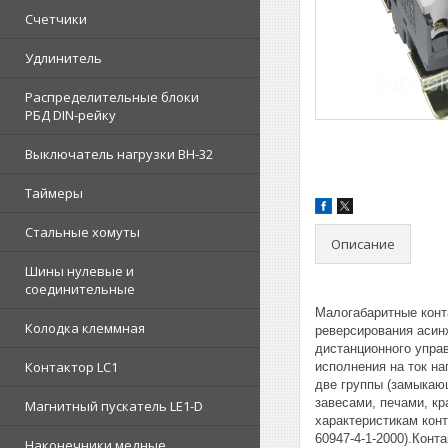
Счетчики
Удлинитель
Распределительные блоки
РБД DIN-рейку
Выключатель нагрузки ВН-32
Таймеры
Стальные хомуты
Описание
Шины нулевые и
соединительные
Малогабаритные конт
Колодка клеммная
реверсирования асинх
дистанционного упра
Контактор LC1
исполнения на ток н
две группы (замыкаю
завесами, печами, кр
Магнитный пускатель LE1-D
характеристикам кон
60947-4-1-2000).Кон
Наконечники медные