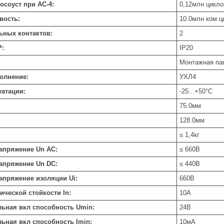
осоуст при АС-4:
0,12
млн цикло
вость:
10.0
млн ком ц
ьных контактов:
2
P:
IP20
Монтажная па
олнение:
УХЛ4
уатации:
-25...+50
°C
75.0
мм
128.0
мм
≤ 1,4
кг
напряжение Un AC:
≤ 660
В
напряжение Un DC:
≤ 440
В
апряжение изоляции Ui:
660
В
мической стойкости In:
10
А
льная вкл способность Umin:
24
В
льная вкл способность Imin:
10
мА