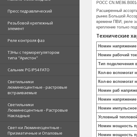
РОСС CN.ME86.B001
Пресс гидравлический
Расширенный ассорти
рынке.Большой Ассор
времени ПВИ, реле э
Резьбовой крепежный
крепление только по
элемент
Технические х
Реле контроля фаз
Номин напряжение 
ТЭНы с терморегулятором
Номин рабочий ток 
типа "Аристон"
Тип подключения в
Сальник PG IP54 FATO
Кол-во вспомогат 
Светильники
Кол-во вспомогат 
люминесцентные - растровые
Номин раб напряже
встраиваемые
Номин напряжение 
Светильники
Номин импульсное
Люминесцентные - Растровые
Накладные
Условный тепловой 
Номин мощность пр
Свет-ки Люминесцентные -
Призматичные и Опаловые
Номин мощность пр