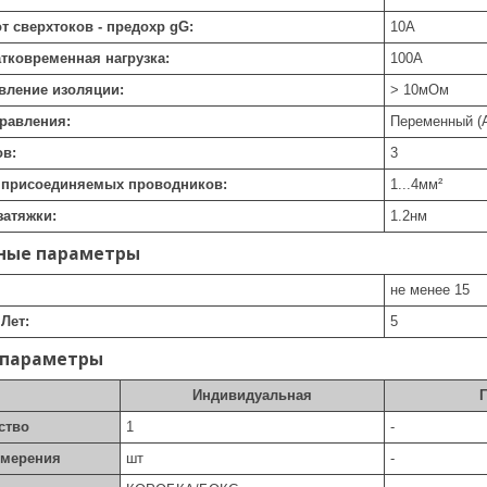
от сверхтоков - предохр gG:
10
А
атковременная нагрузка:
100
А
ивление изоляции:
> 10
мОм
равления:
Переменный (
ов:
3
е присоединяемых проводников:
1...4
мм²
затяжки:
1.2
нм
ные параметры
не менее 15
Лет:
5
 параметры
Индивидуальная
ство
1
-
змерения
шт
-