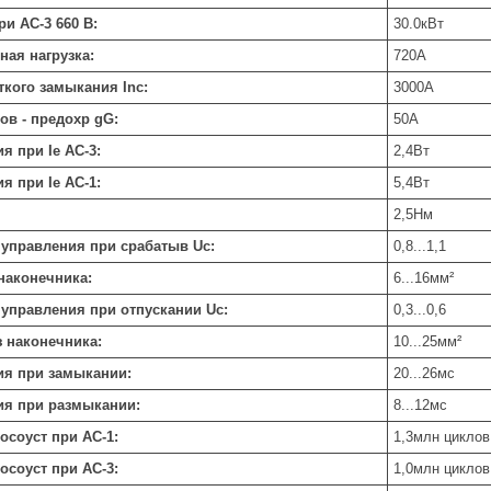
и AC-3 660 В:
30.0
кВт
ная нагрузка:
720
А
ткого замыкания Inc:
3000
А
ов - предохр gG:
50
А
я при Ie АС-3:
2,4
Вт
я при Ie АС-1:
5,4
Вт
2,5
Нм
управления при срабатыв Uc:
0,8...1,1
наконечника:
6...16
мм²
управления при отпускании Uc:
0,3...0,6
з наконечника:
10...25
мм²
ия при замыкании:
20...26
мс
ия при размыкании:
8...12
мс
осоуст при АС-1:
1,3
млн циклов
осоуст при АС-3:
1,0
млн циклов