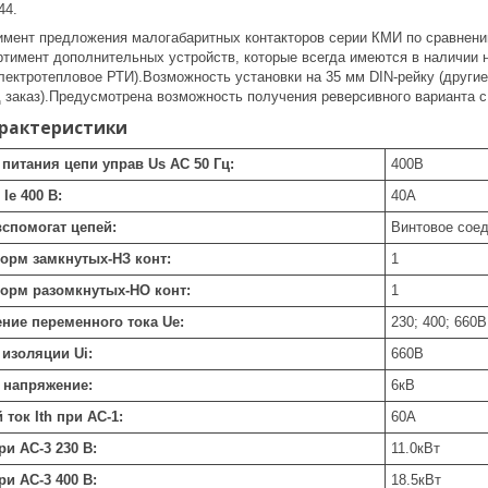
44.
мент предложения малогабаритных контакторов серии КМИ по сравнени
тимент дополнительных устройств, которые всегда имеются в наличии н
лектротепловое РТИ).Возможность установки на 35 мм DIN-рейку (други
д заказ).Предусмотрена возможность получения реверсивного варианта 
арактеристики
питания цепи управ Us AC 50 Гц:
400
В
Ie 400 В:
40
А
спомогат цепей:
Винтовое сое
норм замкнутых-НЗ конт:
1
норм разомкнутых-НО конт:
1
ние переменного тока Ue:
230; 400; 660
В
изоляции Ui:
660
В
 напряжение:
6
кВ
ток Ith при АС-1:
60
А
и AC-3 230 В:
11.0
кВт
и AC-3 400 В:
18.5
кВт