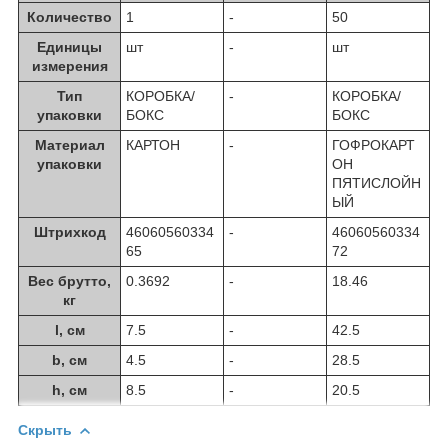
Количество
1
-
50
Единицы
шт
-
шт
измерения
Тип
КОРОБКА/
-
КОРОБКА/
упаковки
БОКС
БОКС
Материал
КАРТОН
-
ГОФРОКАРТ
упаковки
ОН
ПЯТИСЛОЙН
ЫЙ
Штрихкод
46060560334
-
46060560334
65
72
Вес брутто,
0.3692
-
18.46
кг
l, см
7.5
-
42.5
b, см
4.5
-
28.5
h, см
8.5
-
20.5
Скрыть