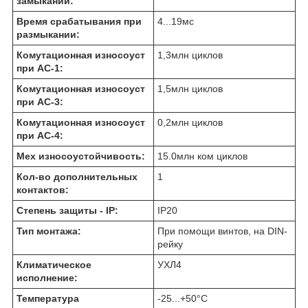
замыкании:
Время срабатывания при
4...19
мс
размыкании:
Комутационная износоуст
1,3
млн циклов
при АС-1:
Комутационная износоуст
1,5
млн циклов
при АС-3:
Комутационная износоуст
0,2
млн циклов
при АС-4:
Мех износоустойчивость:
15.0
млн ком циклов
Кол-во дополнительных
1
контактов:
Степень защиты - IP:
IP20
Тип монтажа:
При помощи винтов, на DIN-
рейку
Климатическое
УХЛ4
исполнение:
Температура
-25...+50
°C