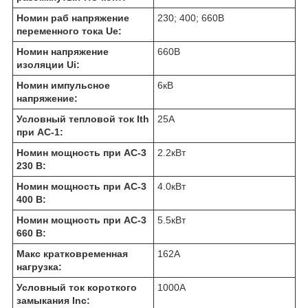
Номин раб напряжение
230; 400; 660
В
переменного тока Ue:
Номин напряжение
660
В
изоляции Ui:
Номин импульсное
6
кВ
напряжение:
Условный тепловой ток Ith
25
А
при АС-1:
Номин мощность при AC-3
2.2
кВт
230 В:
Номин мощность при AC-3
4.0
кВт
400 В:
Номин мощность при AC-3
5.5
кВт
660 В:
Макс кратковременная
162
А
нагрузка:
Условный ток короткого
1000
А
замыкания Inc: