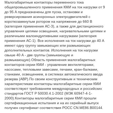
Малогабаритные контакторы переменного тока
общепромышленного применения КМИ на ток нагрузки от 9
до 95 А предназначены для пуска, остановки и
реверсирования асинхронных электродвигателей с
короткозамкнутым ротором на напряжение до 660 В
(категория применения АС-3), а также для дистанционного
управления цепями освещения, нагревательными цепями и
различными малоиндуктивными нагрузками (категория
применения АС-1). Все исполнения на ток нагрузки до 40 А
имеют одну группу замыкающих или размыкающих
дополнительных контактов. Исполнения на ток нагрузки
свыше 40 А - две группы (замыкающую и
размыкающую).Область применения малогабаритных
контакторов серии КМИ - управление вентиляторами,
насосами, тепловыми завесами, печами, кран-балками,
станками, освещением, в системах автоматического ввода
резерва (АВР).По своим конструктивным и техническим
характеристикам контакторы малогабаритные серии КМИ
соответствуют требованиям международных и российских
стандартов ГОСТ Р 50030.4.1-2002 (МЭК 60947-4-1-
2000).Контакторы малогабаритные серии КМИ прошли
сертификационные испытания и на их серийный выпуск
получен сертификат соответствия РОСС CN.ME86.B00144.