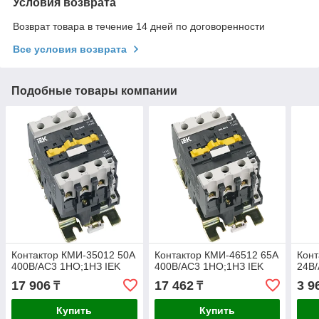
Условия возврата
Возврат товара в течение 14 дней по договоренности
Все условия возврата
Подобные товары компании
Контактор КМИ-35012 50А
Контактор КМИ-46512 65А
Конт
400В/АС3 1НО;1НЗ IEK
400В/АС3 1НО;1НЗ IEK
24В/
17 906
17 462
3 9
₸
₸
Купить
Купить