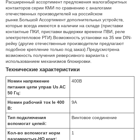
Расширенный ассортимент предложения малогабаритных
контакторов серии КМИ по сравнению с аналогами
отечественных производителей на российском
рынке.Большой Ассортимент дополнительных устройств,
которые всегда имеются в наличии на складе (приставки
контактные ПКИ, приставки выдержки времени ПВИ, реле
электротепловое РТИ).Возможность установки на 35 мм DIN-
рейку (другие отечественные производители предлагают
подобное крепление только под заказ).Предусмотрена
возможность получения реверсивного варианта с
использованием механизмов блокировки.
Технические характеристики
Номин напряжение
400
В
питания цепи управ Us AC
50 Гц:
Номин рабочий ток Ie 400
9
А
В:
Тип подключения
Винтовое соединение
вспомогат цепей:
Кол-во вспомогат норм
1
разомкнутых-НО конт: