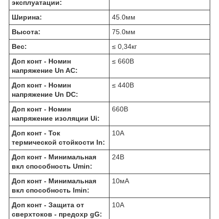
эксплуатации:
Ширина:
45.0
мм
Высота:
75.0
мм
Вес:
≤ 0,34
кг
Доп конт - Номин
≤ 660
В
напряжение Un AC:
Доп конт - Номин
≤ 440
В
напряжение Un DC:
Доп конт - Номин
660
В
напряжение изоляции Ui:
Доп конт - Ток
10
А
термической стойкости In:
Доп конт - Минимальная
24
В
вкл способность Umin:
Доп конт - Минимальная
10
мА
вкл способность Imin:
Доп конт - Защита от
10
А
сверхтоков - предохр gG: