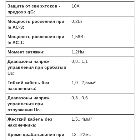
Защита от сверхтоков -
10
А
предохр gG:
Мощность рассеяния при
0,2
Вт
Ie АС-3:
Мощность рассеяния при
1,56
Вт
Ie АС-1:
Момент затяжки:
1,2
Нм
Диапазоны напряж
0,8...1,1
управления при срабатыв
Uc:
Гибкий кабель без
1,0...2,5
мм²
наконечника:
Диапазоны напряж
0,3...0,6
управления при
отпускании Uc:
Жесткий кабель без
1,5...4
мм²
наконечника:
Время срабатывания при
12...22
мс