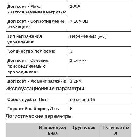
Доп конт - Макс
100
А
кратковременная нагрузка:
Доп конт - Сопротивление
> 10
мОм
изоляции:
Тип напряжения
Переменный (AC)
управления:
Количество полюсов:
3
Доп конт - Сечение
1...4
мм²
присоединяемых
проводников:
Доп конт - Момент затяжки:
1.2
нм
Эксплуатационные параметры
Срок службы, Лет:
не менее 15
Гарантийный срок, Лет:
5
Логистические параметры
Индивидуал
Групповая
Транспортна
ьная
я