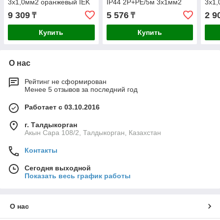
3х1,0мм2 оранжевый IEK
IP44 2P+PE/5м 3х1мм2
3х1,
16А/250В IEK
9 309
5 576
2 9
₸
₸
Купить
Купить
О нас
Рейтинг не сформирован
Менее 5 отзывов за последний год
Работает с 03.10.2016
г. Талдыкорган
Акын Сара 108/2, Талдыкорган, Казахстан
Контакты
Сегодня выходной
Показать весь график работы
О нас