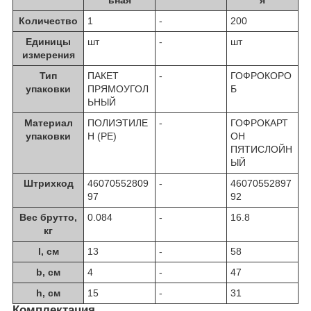
ьная
я
Количество
1
-
200
Единицы
шт
-
шт
измерения
Тип
ПАКЕТ
-
ГОФРОКОРО
упаковки
ПРЯМОУГОЛ
Б
ЬНЫЙ
Материал
ПОЛИЭТИЛЕ
-
ГОФРОКАРТ
упаковки
Н (PE)
ОН
ПЯТИСЛОЙН
ЫЙ
Штрихкод
46070552809
-
46070552897
97
92
Вес брутто,
0.084
-
16.8
кг
l, см
13
-
58
b, см
4
-
47
h, см
15
-
31
Комплектация