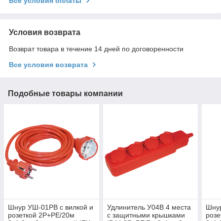
Все условия оплаты
Условия возврата
Возврат товара в течение 14 дней по договоренности
Все условия возврата
Подобные товары компании
Шнур УШ-01РВ с вилкой и
Удлинитель У04В 4 места
Шнур
розеткой 2P+PE/20м
с защитными крышками
розе