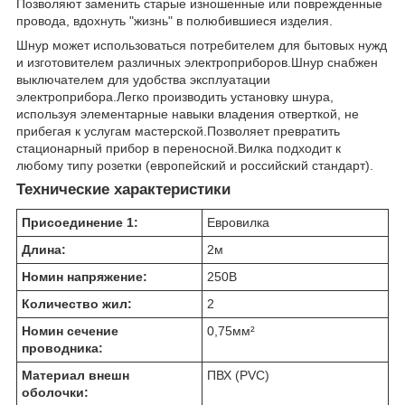
Позволяют заменить старые изношенные или поврежденные
провода, вдохнуть "жизнь" в полюбившиеся изделия.
Шнур может использоваться потребителем для бытовых нужд
и изготовителем различных электроприборов.Шнур снабжен
выключателем для удобства эксплуатации
электроприбора.Легко производить установку шнура,
используя элементарные навыки владения отверткой, не
прибегая к услугам мастерской.Позволяет превратить
стационарный прибор в переносной.Вилка подходит к
любому типу розетки (европейский и российский стандарт).
Технические характеристики
Присоединение 1:
Евровилка
Длина:
2
м
Номин напряжение:
250
В
Количество жил:
2
Номин сечение
0,75
мм²
проводника:
Материал внешн
ПВХ (PVC)
оболочки: