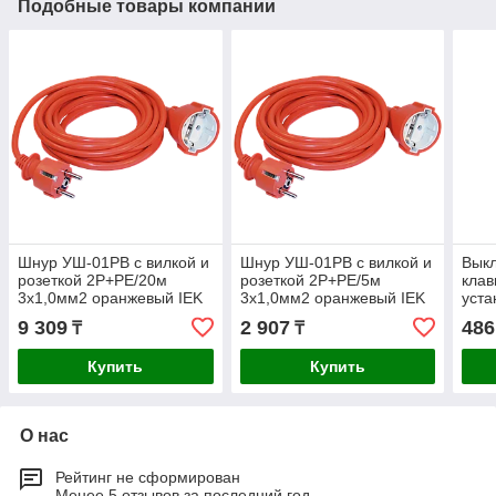
Подобные товары компании
Шнур УШ-01РВ с вилкой и
Шнур УШ-01РВ с вилкой и
Выкл
розеткой 2P+PE/20м
розеткой 2P+PE/5м
клав
3х1,0мм2 оранжевый IEK
3х1,0мм2 оранжевый IEK
уста
ВС2
9 309
2 907
486
₸
₸
белы
Купить
Купить
О нас
Рейтинг не сформирован
Менее 5 отзывов за последний год