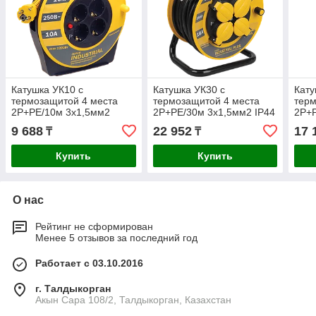
Катушка УК10 с
Катушка УК30 с
Кату
термозащитой 4 места
термозащитой 4 места
терм
2P+PE/10м 3х1,5мм2
2P+PE/30м 3х1,5мм2 IP44
2P+P
INDUSTRIAL IEK
INDUSTRIAL PLUS IEK
IND
9 688
22 952
17 
₸
₸
Купить
Купить
О нас
Рейтинг не сформирован
Менее 5 отзывов за последний год
Работает с 03.10.2016
г. Талдыкорган
Акын Сара 108/2, Талдыкорган, Казахстан