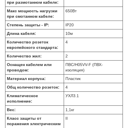
при размотанном кабеле:
Макс мощность нагрузки
650
Вт
при смотанном кабеле:
Степень защиты - IP:
IP20
Длина кабеля:
10
м
Количество розеток
4
европейского стандарта:
Количество жил:
2
Оснащен кабелем или
ПВС/H05VV-F (ПВХ-
проводом:
изоляция)
Материал корпуса:
Пластик
Общ количество розеток:
4
Климатическое
УХЛ3.1
исполнение:
Вес:
1,1
кг
Класс защиты от
II
поражения электрическим