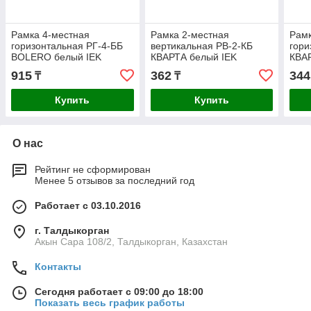
Рамка 4-местная
Рамка 2-местная
Рамк
горизонтальная РГ-4-ББ
вертикальная РВ-2-КБ
гори
BOLERO белый IEK
КВАРТА белый IEK
КВА
915
362
344
₸
₸
Купить
Купить
О нас
Рейтинг не сформирован
Менее 5 отзывов за последний год
Работает с 03.10.2016
г. Талдыкорган
Акын Сара 108/2, Талдыкорган, Казахстан
Контакты
Сегодня работает с 09:00 до 18:00
Показать весь график работы