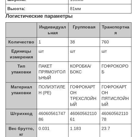
Высота:
81
мм
Логистические параметры
Индивидуал
Групповая
Транспортна
ьная
я
Количество
1
38
760
Единицы
шт
шт
шт
измерения
Тип
ПАКЕТ
КОРОБКА/
ГОФРОКОРО
упаковки
ПРЯМОУГОЛ
БОКС
Б
ЬНЫЙ
Материал
ПОЛИЭТИЛЕ
ГОФРОКАРТ
ГОФРОКАРТ
упаковки
Н (PE)
ОН
ОН
ТРЕХСЛОЙН
ПЯТИСЛОЙН
ЫЙ
ЫЙ
Штрихкод
46060561747
46060562110
46060562110
86
61
78
Вес брутто,
0.031
1.183
23.7
кг