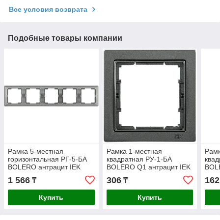
Все условия возврата
Подобные товары компании
Рамка 5-местная
Рамка 1-местная
Рамк
горизонтальная РГ-5-БА
квадратная РУ-1-БА
квад
BOLERO антрацит IEK
BOLERO Q1 антрацит IEK
BOL
1 566
306
162
₸
₸
Купить
Купить