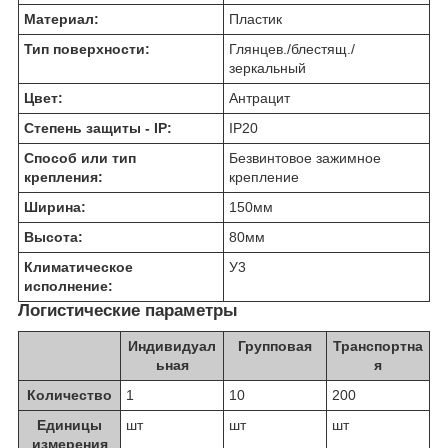
Материал:
Пластик
Тип поверхности:
Глянцев./блестящ./
зеркальный
Цвет:
Антрацит
Степень защиты - IP:
IP20
Способ или тип
Безвинтовое зажимное
крепления:
крепление
Ширина:
150
мм
Высота:
80
мм
Климатическое
У3
исполнение:
Логистические параметры
Индивидуал
Групповая
Транспортна
ьная
я
Количество
1
10
200
Единицы
шт
шт
шт
измерения