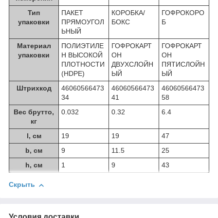
Тип
ПАКЕТ
КОРОБКА/
ГОФРОКОРО
упаковки
ПРЯМОУГОЛ
БОКС
Б
ЬНЫЙ
Материал
ПОЛИЭТИЛЕ
ГОФРОКАРТ
ГОФРОКАРТ
упаковки
Н ВЫСОКОЙ
ОН
ОН
ПЛОТНОСТИ
ДВУХСЛОЙН
ПЯТИСЛОЙН
(HDPE)
ЫЙ
ЫЙ
Штрихкод
46060566473
46060566473
46060566473
34
41
58
Вес брутто,
0.032
0.32
6.4
кг
l, см
19
19
47
b, см
9
11.5
25
h, см
1
9
43
Скрыть
Условия доставки