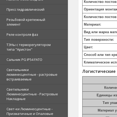
Количество постов
Пресс гидравлический
Ориентация монтаж
Количество постов
Резьбовой крепежный
элемент
Материал:
Вид или марка мат
Реле контроля фаз
Тип поверхности:
ТЭНы с терморегулятором
Цвет:
типа "Аристон"
Способ или тип кр
Сальник PG IP54 FATO
Климатическое исп
Светильники
Логистические
люминесцентные - растровые
встраиваемые
Количе
Светильники
Люминесцентные - Растровые
Единицы и
Накладные
Тип упа
Свет-ки Люминесцентные -
Материал 
Призматичные и Опаловые