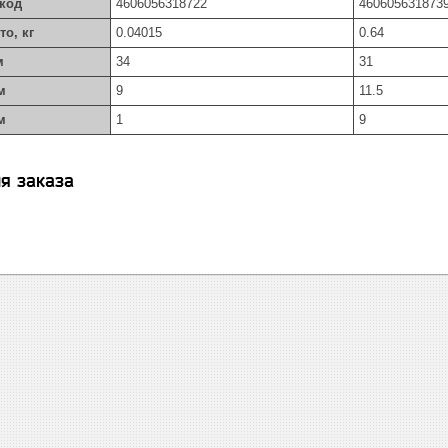
код
4606056318722
460605631873
то, кг
0.04015
0.64
м
34
31
м
9
11.5
м
1
9
я заказа