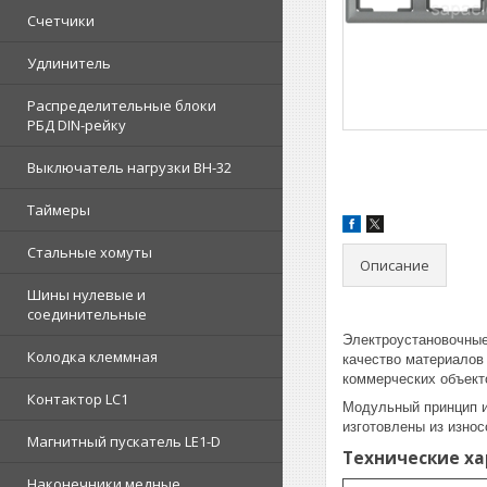
Счетчики
Удлинитель
Распределительные блоки
РБД DIN-рейку
Выключатель нагрузки ВН-32
Таймеры
Стальные хомуты
Описание
Шины нулевые и
соединительные
Электроустановочные
Колодка клеммная
качество материалов
коммерческих объект
Контактор LC1
Модульный принцип и
изготовлены из износ
Магнитный пускатель LE1-D
Технические х
Наконечники медные