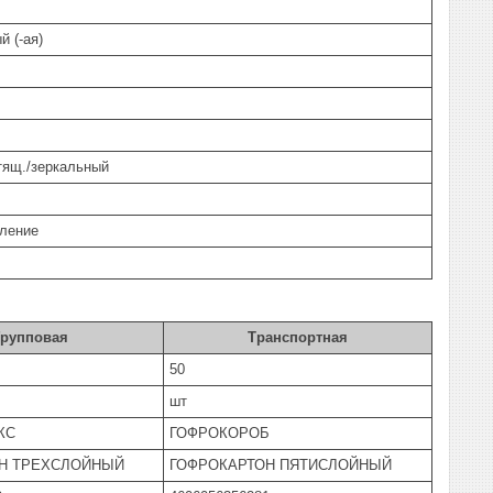
й (-ая)
тящ./зеркальный
пление
Групповая
Транспортная
50
шт
КС
ГОФРОКОРОБ
Н ТРЕХСЛОЙНЫЙ
ГОФРОКАРТОН ПЯТИСЛОЙНЫЙ