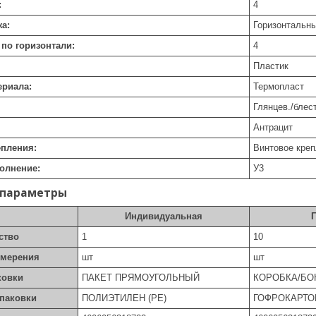
:
4
а:
Горизонтальны
 по горизонтали:
4
Пластик
ериала:
Термопласт
Глянцев./блес
Антрацит
епления:
Винтовое кре
олнение:
У3
 параметры
Индивидуальная
ство
1
10
змерения
шт
шт
ковки
ПАКЕТ ПРЯМОУГОЛЬНЫЙ
КОРОБКА/БО
упаковки
ПОЛИЭТИЛЕН (PE)
ГОФРОКАРТО