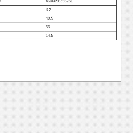
9
4606056356281
3.2
48.5
33
14.5