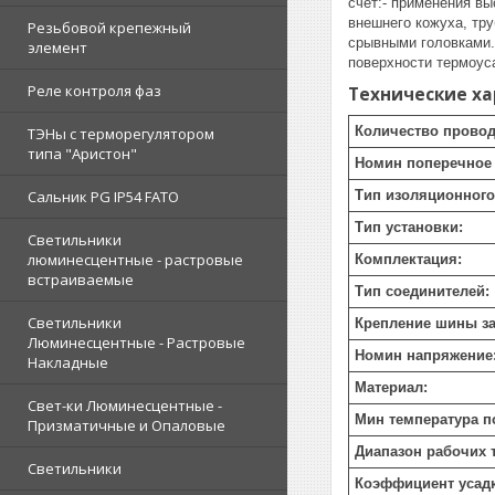
счет:- применения в
внешнего кожуха, тр
Резьбовой крепежный
срывными головками.
элемент
поверхности термоус
Реле контроля фаз
Технические х
Количество провод
ТЭНы с терморегулятором
типа "Аристон"
Номин поперечное 
Сальник PG IP54 FATO
Тип изоляционного
Тип установки:
Светильники
люминесцентные - растровые
Комплектация:
встраиваемые
Тип соединителей:
Светильники
Крепление шины за
Люминесцентные - Растровые
Номин напряжение
Накладные
Материал:
Свет-ки Люминесцентные -
Мин температура п
Призматичные и Опаловые
Диапазон рабочих 
Светильники
Коэффициент усад