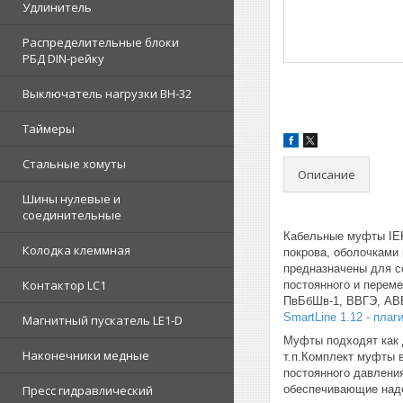
Удлинитель
Распределительные блоки
РБД DIN-рейку
Выключатель нагрузки ВН-32
Таймеры
Стальные хомуты
Описание
Шины нулевые и
соединительные
Кабельные муфты IEK
Колодка клеммная
покрова, оболочками
предназначены для со
Контактор LC1
постоянного и перем
ПвБбШв-1, ВВГЭ, АВВ
SmartLine 1.12 - пла
Магнитный пускатель LE1-D
Муфты подходят как д
Наконечники медные
т.п.Комплект муфты 
постоянного давлени
Пресс гидравлический
обеспечивающие наде