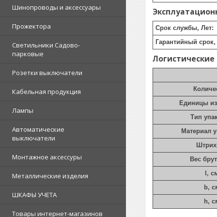
Шинопроводы и аксессуары
Эксплуатацион
Прожектора
Срок службы, Лет:
Гарантийный срок, 
Светильники Садово-
парковые
Логистические
Розетки выключатели
Количе
Кабельная продукция
Единицы и
Лампы
Тип упа
Автоматические
Материал 
выключатели
Штрих
Монтажное аксессуры
Вес брут
l, с
Металлические изделия
b, с
ШКАФЫ УЧЕТА
h, с
Товары интернет-магазинов