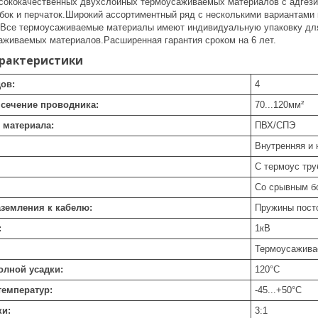
ысококачественных двухслойных термоусаживаемых материалов с адгез
убок и перчаток.Широкий ассортиментный ряд с несколькими вариантами 
Все термоусаживаемые материалы имеют индивидуальную упаковку для
аживаемых материалов.Расширенная гарантия сроком на 6 лет.
арактеристики
ов:
4
сечение проводника:
70...120
мм²
 материала:
ПВХ/СПЭ
Внутренняя и
С термоус тру
Со срывным б
земления к кабелю:
Пружины пост
:
1
кВ
Термоусажива
олной усадки:
120
°C
температур:
-45...+50
°C
ки:
3:1