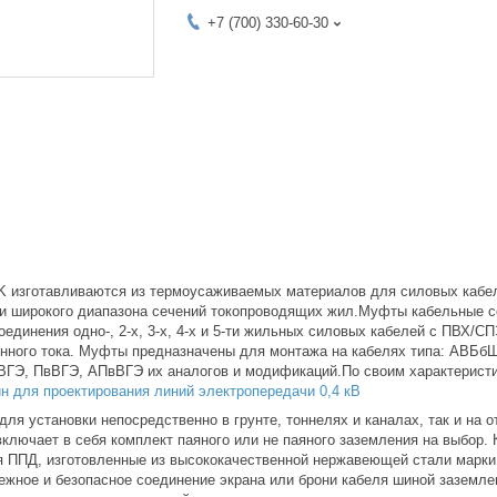
+7 (700) 330-60-30
 изготавливаются из термоусаживаемых материалов для силовых кабел
 и широкого диапазона сечений токопроводящих жил.Муфты кабельные с
единения одно-, 2-х, 3-х, 4-х и 5-ти жильных силовых кабелей с ПВХ/С
енного тока. Муфты предназначены для монтажа на кабелях типа: АВБб
ГЭ, ПвВГЭ, АПвВГЭ их аналогов и модификаций.По своим характеристи
гин для проектирования линий электропередачи 0,4 кВ
ля установки непосредственно в грунте, тоннелях и каналах, так и на о
включает в себя комплект паяного или не паяного заземления на выбор.
я ППД, изготовленные из высококачественной нержавеющей стали марки 
жное и безопасное соединение экрана или брони кабеля шиной заземл