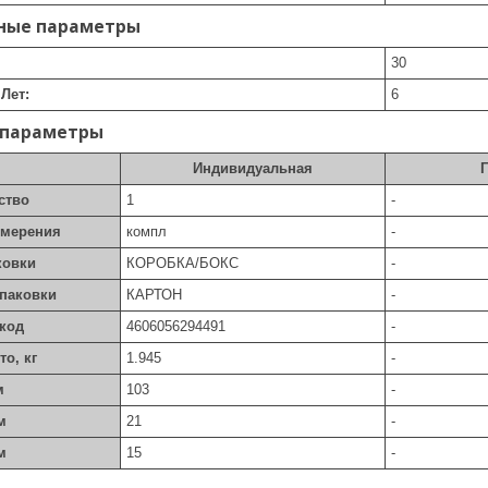
ные параметры
30
Лет:
6
 параметры
Индивидуальная
ство
1
-
змерения
компл
-
ковки
КОРОБКА/БОКС
-
упаковки
КАРТОН
-
код
4606056294491
-
то, кг
1.945
-
м
103
-
м
21
-
м
15
-