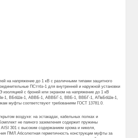
ей на напряжение до 1 кВ с различными типами защитного
оединительные ПСттбэ-1 для внутренней и наружной установки
ПЭ изоляцией с броней или экраном на напряжение до 1 кВ
Шв-1, ВБбШв-1, АВВБ-1, АВВБГ-1, ВВБ-1, ВВБГ-1, АПвБбШв-1,
кам муфты соответствуют требованиям ГОСТ 13781.0.
ткрытом воздухе: на эстакадах, кабельных полках и
 Комплект не паяного заземления содержит пружины
AISI 301 с высоким содержанием хрома и никеля,
ения ПМЛ.Абсолютная герметичность конструкции муфты за