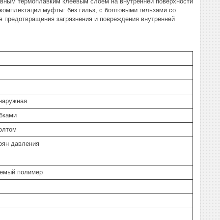
ивным термоплавким клеевым слоем на внутренней поверхности
комплектации муфты: без гильз, с болтовыми гильзами со
 предотвращения загрязнения и повреждения внутренней
 наружная
бками
олтом
оян давления
емый полимер