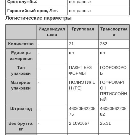
Срок службы:
нет данных
Гарантийный срок, Лет:
нет данных
Логистические параметры
Индивидуал
Групповая
Транспортна
ьная
я
Количество
-
21
252
Единицы
-
шт
шт
измерения
Тип
-
ПАКЕТ БЕЗ
ГОФРОКОРО
упаковки
ФОРМЫ
Б
Материал
-
ПОЛИЭТИЛЕ
ГОФРОКАРТ
упаковки
Н (PE)
ОН
ПЯТИСЛОЙН
ЫЙ
Штрихкод
-
46060562205
46060562205
75
82
Вес брутто,
-
2.1091667
25.31
кг