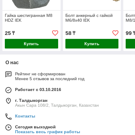
Гайка шестигранная М8
Болт анкерный с гайкой
Болт
HDZ IEK
М6/8х40 IEK
М8/1
25
58
99
₸
₸
Купить
Купить
О нас
Рейтинг не сформирован
Менее 5 отзывов за последний год
Работает с 03.10.2016
г. Талдыкорган
Акын Сара 108/2, Талдыкорган, Казахстан
Контакты
Сегодня выходной
Показать весь график работы