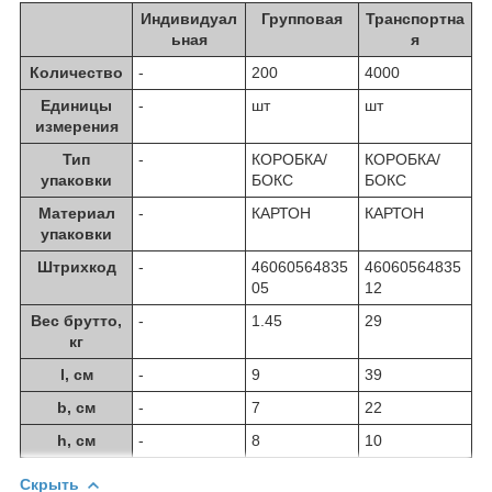
Индивидуал
Групповая
Транспортна
ьная
я
Количество
-
200
4000
Единицы
-
шт
шт
измерения
Тип
-
КОРОБКА/
КОРОБКА/
упаковки
БОКС
БОКС
Материал
-
КАРТОН
КАРТОН
упаковки
Штрихкод
-
46060564835
46060564835
05
12
Вес брутто,
-
1.45
29
кг
l, см
-
9
39
b, см
-
7
22
h, см
-
8
10
Скрыть