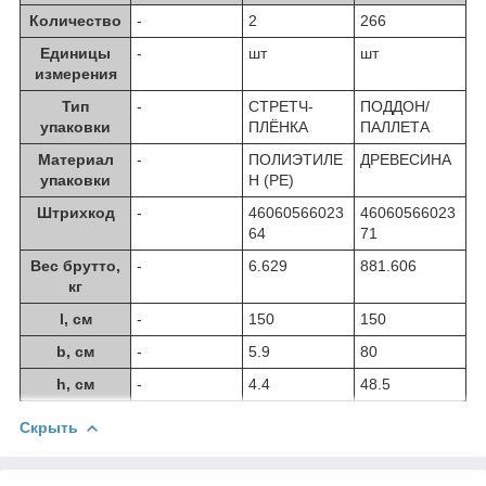
Количество
-
2
266
Единицы
-
шт
шт
измерения
Тип
-
СТРЕТЧ-
ПОДДОН/
упаковки
ПЛЁНКА
ПАЛЛЕТА
Материал
-
ПОЛИЭТИЛЕ
ДРЕВЕСИНА
упаковки
Н (PE)
Штрихкод
-
46060566023
46060566023
64
71
Вес брутто,
-
6.629
881.606
кг
l, см
-
150
150
b, см
-
5.9
80
h, см
-
4.4
48.5
Скрыть