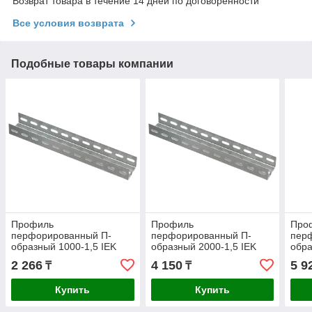
Возврат товара в течение 14 дней по договоренности
Все условия возврата
Подобные товары компании
Профиль
Профиль
Про
перфорированный П-
перфорированный П-
пер
образный 1000-1,5 IEK
образный 2000-1,5 IEK
обра
2 266
4 150
5 9
₸
₸
Купить
Купить