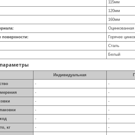
115
мм
120
мм
160
мм
ериала:
Оцинкованная
 поверхности:
Горячее цинко
Сталь
Белый
 параметры
Индивидуальная
ство
-
-
змерения
-
-
ковки
-
-
упаковки
-
-
код
-
-
то, кг
-
-