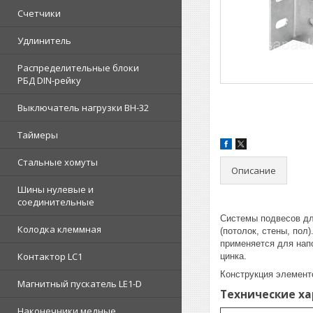
Счетчики
Удлинитель
Распределительные блоки
РБД DIN-рейку
Выключатель нагрузки ВН-32
Таймеры
Стальные хомуты
Описание
Шины нулевые и
соединительные
Системы подвесов дл
Колодка клеммная
(потолок, стены, пол
применяется для нап
Контактор LC1
цинка.
Конструкция элемент
Магнитный пускатель LE1-D
Технические х
Наконечники медные