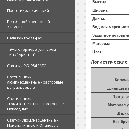
Высота:
Пресс гидравлический
Ширина:
Длина:
Резьбовой крепежный
элемент
Вид или марка мат
Защитное покрытие
Реле контроля фаз
Материал:
ТЭНы с терморегулятором
Цвет:
типа "Аристон"
Логистические
Сальник PG IP54 FATO
Светильники
Количе
люминесцентные - растровые
встраиваемые
Единицы и
Тип упа
Светильники
Люминесцентные - Растровые
Материал 
Накладные
Штрих
Свет-ки Люминесцентные -
Вес брут
Призматичные и Опаловые