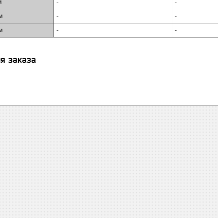
м
-
-
м
-
-
м
-
-
я заказа