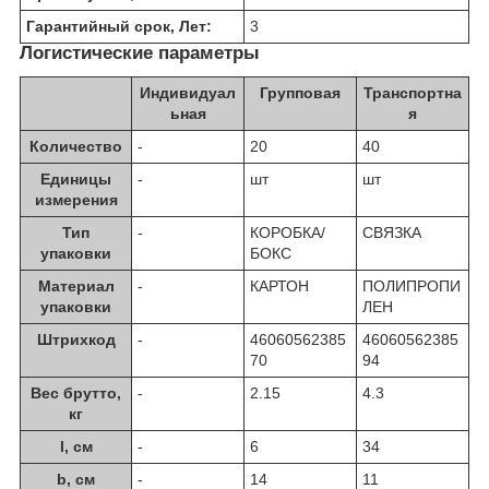
Гарантийный срок, Лет:
3
Логистические параметры
Индивидуал
Групповая
Транспортна
ьная
я
Количество
-
20
40
Единицы
-
шт
шт
измерения
Тип
-
КОРОБКА/
СВЯЗКА
упаковки
БОКС
Материал
-
КАРТОН
ПОЛИПРОПИ
упаковки
ЛЕН
Штрихкод
-
46060562385
46060562385
70
94
Вес брутто,
-
2.15
4.3
кг
l, см
-
6
34
b, см
-
14
11