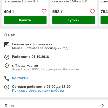
основание 100мм IEK
основание 150мм IEK
осно
404
552
754
₸
₸
Купить
Купить
О нас
Рейтинг не сформирован
Менее 5 отзывов за последний год
Работает с 03.10.2016
г. Талдыкорган
Акын Сара 108/2, Талдыкорган, Казахстан
Контакты
Сегодня работает с 09:00 до 18:00
Показать весь график работы
О нас