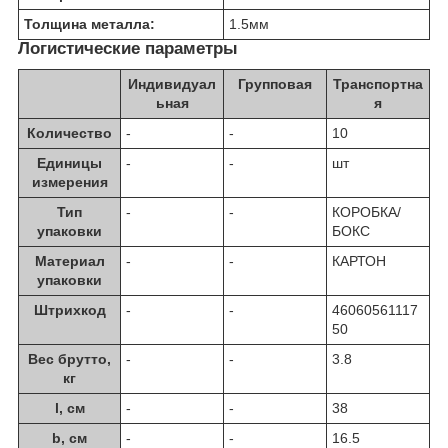
Толщина металла:
1.5
мм
Логистические параметры
Индивидуал
Групповая
Транспортна
ьная
я
Количество
-
-
10
Единицы
-
-
шт
измерения
Тип
-
-
КОРОБКА/
упаковки
БОКС
Материал
-
-
КАРТОН
упаковки
Штрихкод
-
-
46060561117
50
Вес брутто,
-
-
3.8
кг
l, см
-
-
38
b, см
-
-
16.5