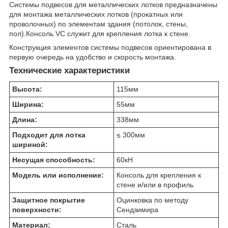
Системы подвесов для металлических лотков предназначены
для монтажа металлических лотков (прокатных или
проволочных) по элементам здания (потолок, стены,
пол).Консоль VC служит для крепления лотка к стене.
Конструкция элементов системы подвесов ориентирована в
первую очередь на удобство и скорость монтажа.
Технические характеристики
Высота:
115
мм
Ширина:
55
мм
Длина:
338
мм
Подходит для лотка
≤ 300
мм
шириной:
Несущая способность:
60
кН
Модель или исполнение:
Консоль для крепления к
стене и/или в профиль
Защитное покрытие
Оцинковка по методу
поверхности:
Сендзимира
Материал:
Сталь