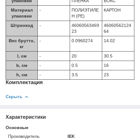
упаковки
ПЛЁНКА
БОКС
Материал
-
ПОЛИЭТИЛЕ
КАРТОН
упаковки
Н (PE)
Штрихкод
-
46060563469
46060562124
23
64
Вес брутто,
-
0.0960274
14.02
кг
l, см
-
20
30.5
b, см
-
0.5
16
h, см
-
3.5
23
Комплектация
Скрыть
Характеристики
Основные
Производитель
IEK