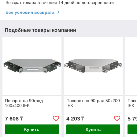
Возврат товара в течение 14 дней по договоренности
Все условия возврата
Подобные товары компании
Поворот на 90град
Поворот на 90град 50х200
Пово
100х400 IEK
IEK
IEK
7 608
4 203
5 7
₸
₸
Купить
Купить