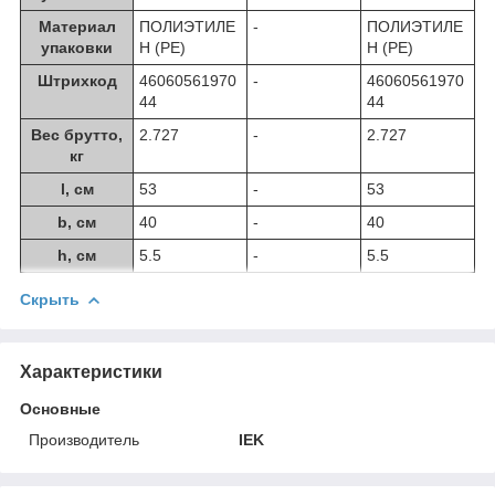
Материал
ПОЛИЭТИЛЕ
-
ПОЛИЭТИЛЕ
упаковки
Н (PE)
Н (PE)
Штрихкод
46060561970
-
46060561970
44
44
Вес брутто,
2.727
-
2.727
кг
l, см
53
-
53
b, см
40
-
40
h, см
5.5
-
5.5
Скрыть
Характеристики
Основные
Производитель
IEK