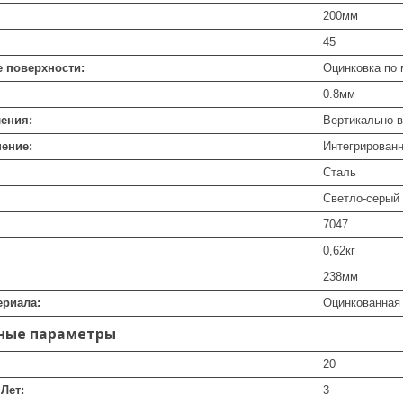
200
мм
45
 поверхности:
Оцинковка по
0.8
мм
ения:
Вертикально в
ение:
Интегрирован
Сталь
Светло-серый
7047
0,62
кг
238
мм
ериала:
Оцинкованная
ные параметры
20
Лет:
3