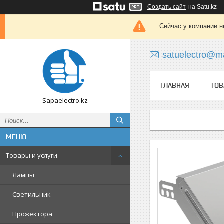
Создать сайт
на Satu.kz
Сейчас у компании н
satuelectro@ma
ГЛАВНАЯ
ТОВ
Sapaelectro.kz
Товары и услуги
Лампы
Светильник
Прожектора