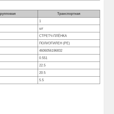
Групповая
Транспортная
1
шт
СТРЕТЧ-ПЛЁНКА
ПОЛИЭТИЛЕН (PE)
4606056196832
0.551
22.5
20.5
5.5