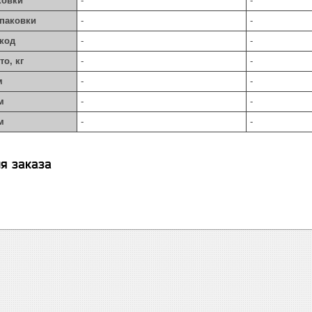
ковки
-
-
упаковки
-
-
код
-
-
то, кг
-
-
м
-
-
м
-
-
м
-
-
я заказа