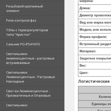
Ширина:
Резьбовой крепежный
Длина:
элемент
Диаметр проволоки
Реле контроля фаз
Вид или марка мат
ТЭНы с терморегулятором
Модель или исполн
типа "Аристон"
Форма профиля:
Сальник PG IP54 FATO
Встроенный раздел
Материал:
Светильники
люминесцентные - растровые
Защитное покрытие
встраиваемые
Вес:
Светильники
Цвет:
Люминесцентные - Растровые
Логистические
Накладные
Свет-ки Люминесцентные -
Призматичные и Опаловые
Количе
Единицы и
Светильники