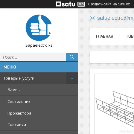
Создать сайт
на Satu.kz
satuelectro@ma
ГЛАВНАЯ
ТОВ
Sapaelectro.kz
Товары и услуги
Лампы
Светильник
Прожектора
Счетчики