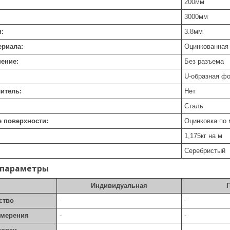
200
мм
3000
мм
:
3.8
мм
ериала:
Оцинкованная
ение:
Без разъема
U-образная ф
итель:
Нет
Сталь
 поверхности:
Оцинковка по
1,175
кг на м
Серебристый
 параметры
Индивидуальная
ство
-
-
змерения
-
-