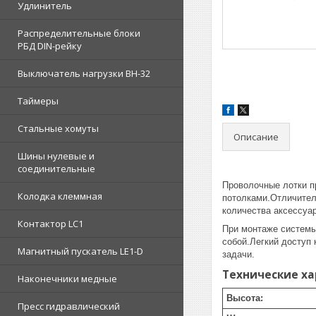
Удлинитель
Распределительные блоки
РБД DIN-рейку
Выключатель нагрузки ВН-32
Таймеры
Стальные хомуты
Описание
Шины нулевые и
соединительные
Проволочные лотки п
Колодка клеммная
потолками.Отличител
количества аксессуар
Контактор LC1
При монтаже системы
собой.Легкий доступ
Магнитный пускатель LE1-D
задачи.
Технические х
Наконечники медные
Высота:
Пресс гидравлический