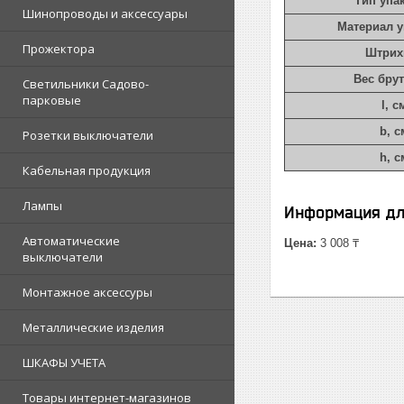
Тип упа
Шинопроводы и аксессуары
Материал 
Прожектора
Штрих
Вес брут
Светильники Садово-
парковые
l, с
b, с
Розетки выключатели
h, с
Кабельная продукция
Лампы
Информация дл
Автоматические
Цена:
3 008 ₸
выключатели
Монтажное аксессуры
Металлические изделия
ШКАФЫ УЧЕТА
Товары интернет-магазинов