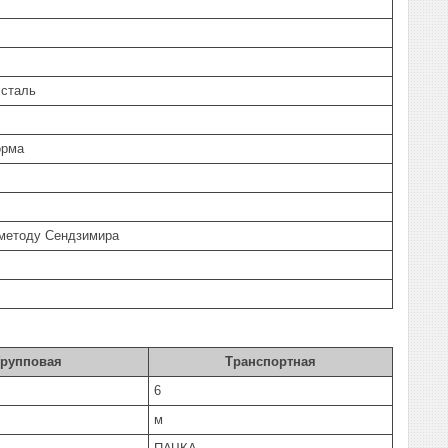
 сталь
орма
 методу Сендзимира
Групповая
Транспортная
6
м