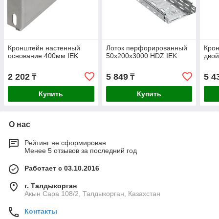
Кронштейн настенный
Лоток перфорированный
Кро
основание 400мм IEK
50х200х3000 HDZ IEK
двой
2 202
5 849
5 4
₸
₸
Купить
Купить
О нас
Рейтинг не сформирован
Менее 5 отзывов за последний год
Работает с 03.10.2016
г. Талдыкорган
Акын Сара 108/2, Талдыкорган, Казахстан
Контакты