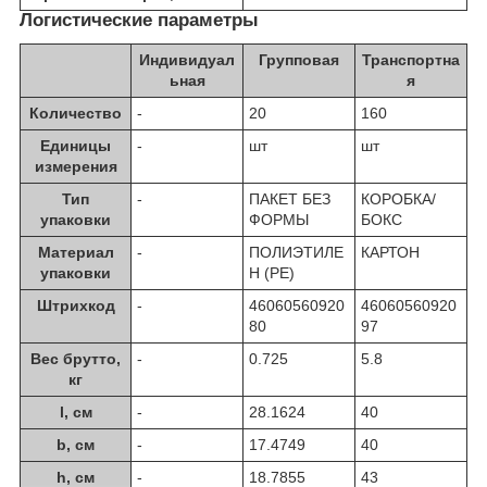
Логистические параметры
Индивидуал
Групповая
Транспортна
ьная
я
Количество
-
20
160
Единицы
-
шт
шт
измерения
Тип
-
ПАКЕТ БЕЗ
КОРОБКА/
упаковки
ФОРМЫ
БОКС
Материал
-
ПОЛИЭТИЛЕ
КАРТОН
упаковки
Н (PE)
Штрихкод
-
46060560920
46060560920
80
97
Вес брутто,
-
0.725
5.8
кг
l, см
-
28.1624
40
b, см
-
17.4749
40
h, см
-
18.7855
43