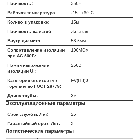
Прочность:
350
Н
Рабочая температура:
-15...+60
°C
Кол-во в упаковке:
15
м
Прочность на изгиб:
Жесткая
Внутр диаметр:
56.5
мм
Сопротивление изоляции
100
МОм
при АС 500В:
Номин напряжение
250
В
изоляции Ui:
Категория стойкости к
FV(ПВ)0
горению по ГОСТ 28779:
Длина трубы:
3
м
Эксплуатационные параметры
Срок службы, Лет:
25
Гарантийный срок, Лет:
3
Логистические параметры