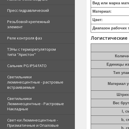
Вид или марка мат
Пресс гидравлический
Материал:
Цвет:
Резьбовой крепежный
элемент
Диапазон рабочих 
Логистические
Реле контроля фаз
ТЭНы с терморегулятором
типа "Аристон"
Количе
Единицы и
Сальник PG IP54 FATO
Тип упа
Светильники
люминесцентные - растровые
Материал 
встраиваемые
Штрих
Светильники
Вес брут
Люминесцентные - Растровые
Накладные
l, с
Свет-ки Люминесцентные -
b, с
Призматичные и Опаловые
h, с