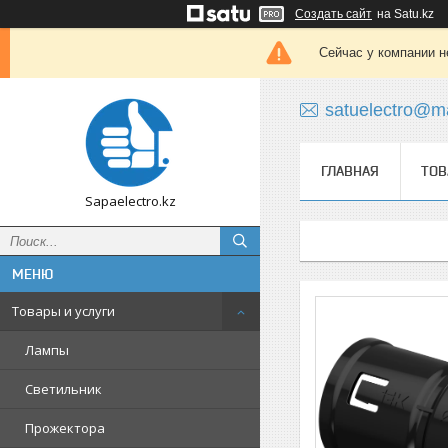
Создать сайт
на Satu.kz
Сейчас у компании н
satuelectro@ma
ГЛАВНАЯ
ТОВ
Sapaelectro.kz
Товары и услуги
Лампы
Светильник
Прожектора