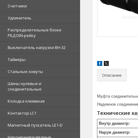
Счетчики
Удлинитель
Распределительные блоки
РБД DIN-рейку
Выключатель нагрузки ВН-32
Таймеры
Стальные хомуты
Описание
Шины нулевые и
соединительные
Муфта соединительна
Колодка клеммная
Надежное соединение
Технические х
Контактор LC1
Внутр диаметр:
Магнитный пускатель LE1-D
Наруж диаметр:
Наконечники медные