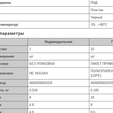
ериала:
ПНД
Пластик
Черный
температур:
-55...+90
°C
 параметры
Индивидуальная
ство
1
10
змерения
шт
шт
ковки
БЕЗ УПАКОВКИ
ПАКЕТ ПРЯМ
ПОЛИЭТИЛЕН
упаковки
НЕ УКАЗАН
(LDPE)
код
4606056691924
460605669193
то, кг
0.019
0.185
м
8
24
м
4.8
8
м
4.8
9.6