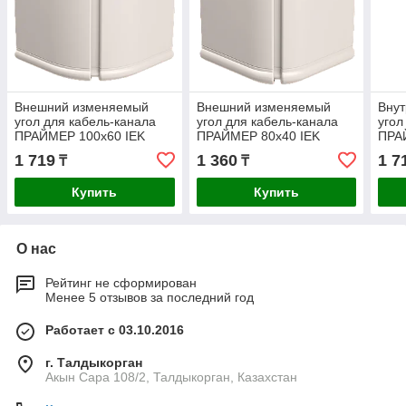
Внешний изменяемый
Внешний изменяемый
Вну
угол для кабель-канала
угол для кабель-канала
угол
ПРАЙМЕР 100х60 IEK
ПРАЙМЕР 80х40 IEK
ПРА
1 719
1 360
1 7
₸
₸
Купить
Купить
О нас
Рейтинг не сформирован
Менее 5 отзывов за последний год
Работает с 03.10.2016
г. Талдыкорган
Акын Сара 108/2, Талдыкорган, Казахстан