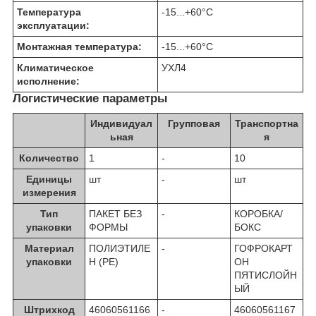
Температура
-15...+60
°C
эксплуатации:
Монтажная температура:
-15...+60
°C
Климатическое
УХЛ4
исполнение:
Логистические параметры
Индивидуал
Групповая
Транспортна
ьная
я
Количество
1
-
10
Единицы
шт
-
шт
измерения
Тип
ПАКЕТ БЕЗ
-
КОРОБКА/
упаковки
ФОРМЫ
БОКС
Материал
ПОЛИЭТИЛЕ
-
ГОФРОКАРТ
упаковки
Н (PE)
ОН
ПЯТИСЛОЙН
ЫЙ
Штрихкод
46060561166
-
46060561167