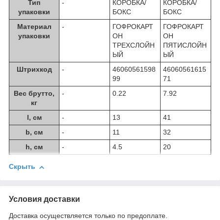
Тип
-
КОРОБКА/
КОРОБКА/
упаковки
БОКС
БОКС
Материал
-
ГОФРОКАРТ
ГОФРОКАРТ
упаковки
ОН
ОН
ТРЕХСЛОЙН
ПЯТИСЛОЙН
ЫЙ
ЫЙ
Штрихкод
-
46060561598
46060561615
99
71
Вес брутто,
-
0.22
7.92
кг
l, см
-
13
41
b, см
-
11
32
h, см
-
4.5
20
Скрыть
Условия доставки
Доставка осуществляется только по предоплате.