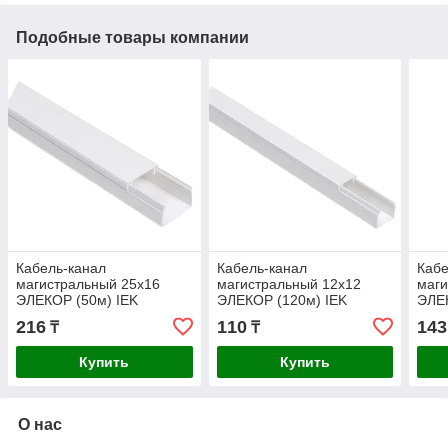
Подобные товары компании
Кабель-канал
Кабель-канал
Кабе
магистральный 25х16
магистральный 12х12
маги
ЭЛЕКОР (50м) IEK
ЭЛЕКОР (120м) IEK
ЭЛЕК
216
110
143
₸
₸
Купить
Купить
О нас