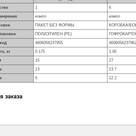
ство
1
6
змерения
компл
компл
ковки
ПАКЕТ БЕЗ ФОРМЫ
КОРОБКА/БО
упаковки
ПОЛИЭТИЛЕН (PE)
ГОФРОКАРТО
код
4606056237955
460605623796
то, кг
0.175
1.05
м
15
27
м
13
13.7
м
5
12.2
я заказа