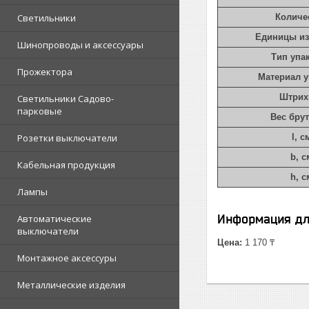
Светильники
Количе
Единицы и
Шинопроводы и аксессуары
Тип упа
Прожектора
Материал 
Штрих
Светильники Садово-
парковые
Вес брут
Розетки выключатели
l, с
b, с
Кабельная продукция
h, с
Лампы
Информация дл
Автоматические
выключатели
Цена:
1 170 ₸
Монтажное аксессуры
Металлические изделия