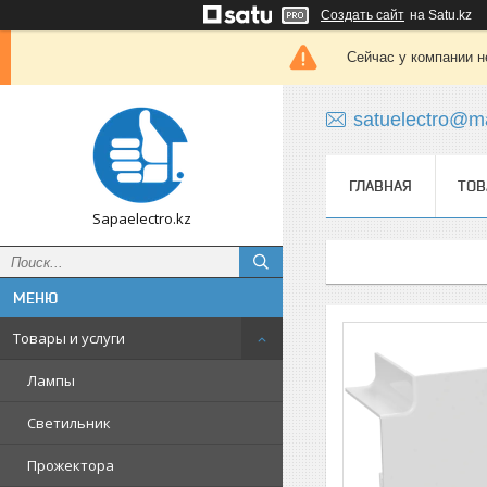
Создать сайт
на Satu.kz
Сейчас у компании н
satuelectro@ma
ГЛАВНАЯ
ТОВ
Sapaelectro.kz
Товары и услуги
Лампы
Светильник
Прожектора