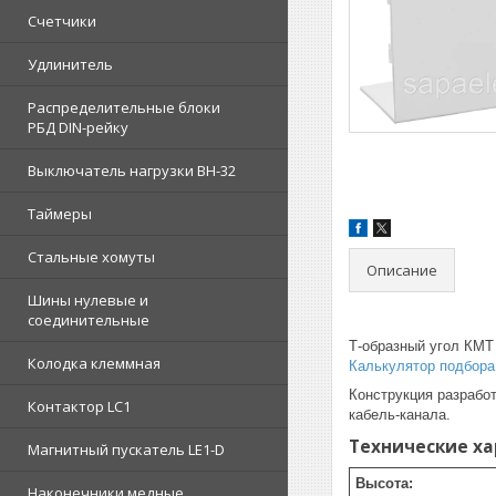
Счетчики
Удлинитель
Распределительные блоки
РБД DIN-рейку
Выключатель нагрузки ВН-32
Таймеры
Стальные хомуты
Описание
Шины нулевые и
соединительные
Т-образный угол КМТ 
Колодка клеммная
Калькулятор подбора
Конструкция разработ
Контактор LC1
кабель-канала.
Технические х
Магнитный пускатель LE1-D
Высота:
Наконечники медные