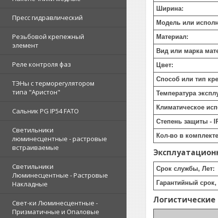
Ширина:
Пресс гидравлический
Модель или исполн
Резьбовой крепежный
Материал:
элемент
Вид или марка мат
Реле контроля фаз
Цвет:
Способ или тип кр
ТЭНы с терморегулятором
типа "Аристон"
Температура экспл
Климатическое исп
Сальник PG IP54 FATO
Степень защиты - I
Светильники
Кол-во в комплекте
люминесцентные - растровые
встраиваемые
Эксплуатацион
Светильники
Срок службы, Лет:
Люминесцентные - Растровые
Гарантийный срок, 
Накладные
Логистические
Свет-ки Люминесцентные -
Призматичные и Опаловые