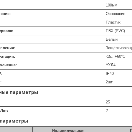
100
мм
ение:
Основание
Пластик
ериала:
ПВХ (PVC)
Белый
епления:
Защёлкивающи
уатации:
-15...+60
°C
олнение:
УХЛ4
P:
IP40
:
2
шт
ные параметры
25
Лет:
2
 параметры
Индивидуальная