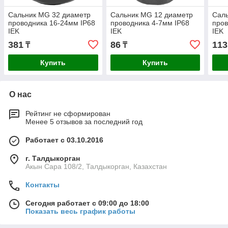
Сальник MG 32 диаметр
Сальник MG 12 диаметр
Сал
проводника 16-24мм IP68
проводника 4-7мм IP68
пров
IEK
IEK
IEK
381
86
113
₸
₸
Купить
Купить
О нас
Рейтинг не сформирован
Менее 5 отзывов за последний год
Работает с 03.10.2016
г. Талдыкорган
Акын Сара 108/2, Талдыкорган, Казахстан
Контакты
Сегодня работает с 09:00 до 18:00
Показать весь график работы