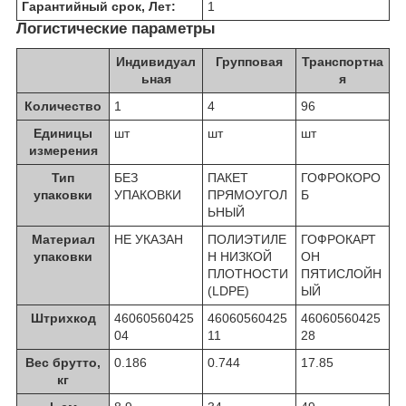
Гарантийный срок, Лет:
1
Логистические параметры
Индивидуал
Групповая
Транспортна
ьная
я
Количество
1
4
96
Единицы
шт
шт
шт
измерения
Тип
БЕЗ
ПАКЕТ
ГОФРОКОРО
упаковки
УПАКОВКИ
ПРЯМОУГОЛ
Б
ЬНЫЙ
Материал
НЕ УКАЗАН
ПОЛИЭТИЛЕ
ГОФРОКАРТ
упаковки
Н НИЗКОЙ
ОН
ПЛОТНОСТИ
ПЯТИСЛОЙН
(LDPE)
ЫЙ
Штрихкод
46060560425
46060560425
46060560425
04
11
28
Вес брутто,
0.186
0.744
17.85
кг