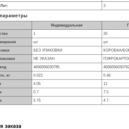
Лет:
3
 параметры
Индивидуальная
ство
1
20
змерения
шт
шт
ковки
БЕЗ УПАКОВКИ
КОРОБКА/БО
упаковки
НЕ УКАЗАН
ГОФРОКАРТО
код
4606056030785
460605603079
то, кг
0.023
0.46
м
4.05
12
м
0.7
7.5
м
5.75
4.7
я заказа