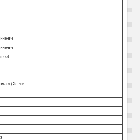
динение
динение
чное)
андарт) 35 мм
й