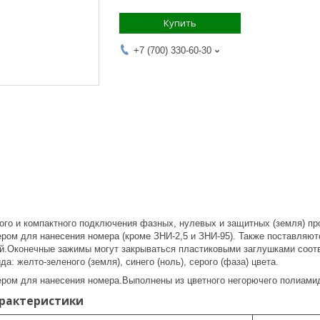
Купить
+7 (700) 330-60-30
ого и компактного подключения фазных, нулевых и защитных (земля) про
ром для нанесения номера (кроме ЗНИ-2,5 и ЗНИ-95). Также поставляю
ый.Оконечные зажимы могут закрываться пластиковыми заглушками соот
а: желто-зеленого (земля), синего (ноль), серого (фаза) цвета.
ром для нанесения номера.Выполнены из цветного негорючего полиами
арактеристики