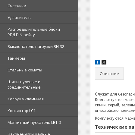
Счетчики
Удлинитель
Распределительные блоки
РБД DIN-рейку
Выключатель нагрузки ВН-32
Таймеры
Стальные хомуты
Описание
Шины нулевые и
соединительные
Служат для безопасн
Колодка клеммная
Комплектуются марке
синий, серый, зелен
Контактор LC1
огнестойкого полиамид
Комплектуются марке
Магнитный пускатель LE1-D
Технические х
Наконечники медные