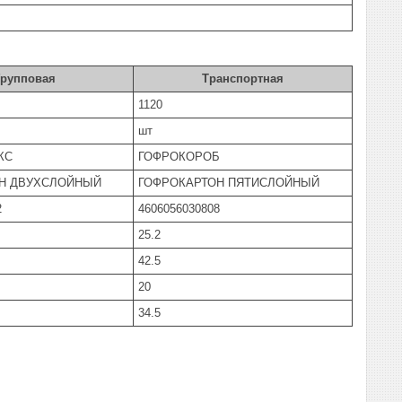
Групповая
Транспортная
1120
шт
КС
ГОФРОКОРОБ
Н ДВУХСЛОЙНЫЙ
ГОФРОКАРТОН ПЯТИСЛОЙНЫЙ
2
4606056030808
25.2
42.5
20
34.5