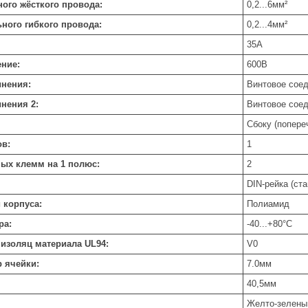
ого жёсткого провода:
0,2...6
мм²
ного гибкого провода:
0,2...4
мм²
35
А
ние:
600
В
инения:
Винтовое сое
нения 2:
Винтовое сое
Сбоку (попере
ов:
1
ых клемм на 1 полюс:
2
DIN-рейка (ст
 корпуса:
Полиамид
ра:
-40...+80
°C
 изоляц материала UL94:
V0
 ячейки:
7.0
мм
40,5
мм
Желто-зелены