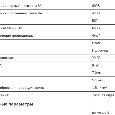
ние переменного тока Ue:
600
В
ние постоянного тока Ue:
440
В
50
Гц
изоляции Ui:
660
В
ечение проводника:
4
мм²
Сталь
Полиамид
олнение:
УХЛ3
P:
IP20
7,0
мм
57,5
мм
обность к присоединению:
1,5...4
мм²
ение:
Заземляющая
ные параметры
не менее 5