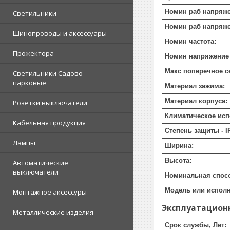
Номин раб напряже
Светильники
Номин раб напряже
Шинопроводы и аксессуары
Номин частота:
Прожектора
Номин напряжение 
Макс поперечное с
Светильники Садово-
парковые
Материал зажима:
Материал корпуса:
Розетки выключатели
Климатическое исп
Кабельная продукция
Степень защиты - I
Лампы
Ширина:
Высота:
Автоматические
выключатели
Номинальная спос
Модель или исполн
Монтажное аксессуры
Эксплуатацион
Металлические изделия
Срок службы, Лет: