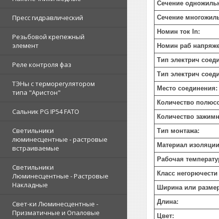
Сечение одножильн
Пресс гидравлический
Сечение многожиль
Номин ток In:
Резьбовой крепежный
элемент
Номин раб напряже
Тип электрич соед
Реле контроля фаз
Тип электрич соеди
ТЭНы с терморегулятором
Место соединения:
типа "Аристон"
Количество полюс
Сальник PG IP54 FATO
Количество зажимн
Светильники
Тип монтажа:
люминесцентные - растровые
Материал изоляции
встраиваемые
Рабочая температу
Светильники
Класс негорючести
Люминесцентные - Растровые
Накладные
Ширина или размер
Длина:
Свет-ки Люминесцентные -
Призматичные и Опаловые
Цвет: