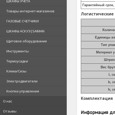
ШКАФЫ УЧЕТА
Гарантийный срок, 
Товары интернет-магазинов
Логистические
ГАЗОВЫЕ СЧЕТЧИКИ
Количе
ШКАФЫ АСКУЭ|SAIMAN
Единицы и
Щитовое оборудование
Тип упа
Инструменты
Материал 
Штрих
Термоусадки
Вес брут
Клема/Сизы
l, с
Электродвигатели
b, с
h, с
Кнопки управления
Комплектация
О нас
Отзывы
Информация дл